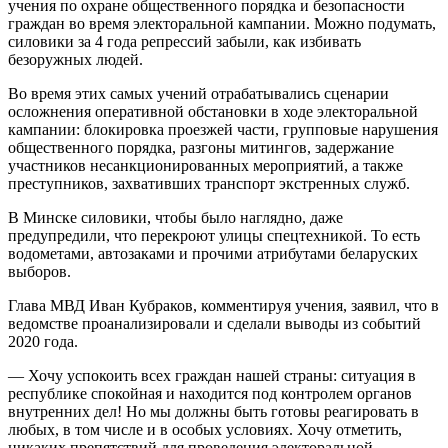
учения по охране общественного порядка и безопасности
граждан во время электоральной кампании. Можно подумать,
силовики за 4 года репрессий забыли, как избивать
безоружных людей.
Во время этих самых учений отрабатывались сценарии
осложнения оперативной обстановки в ходе электоральной
кампании: блокировка проезжей части, групповые нарушения
общественного порядка, разгоны митингов, задержание
участников несанкционированных мероприятий, а также
преступников, захвативших транспорт экстренных служб.
В Минске силовики, чтобы было наглядно, даже
предупредили, что перекроют улицы спецтехникой. То есть
водометами, автозаками и прочими атрибутами беларуских
выборов.
Глава МВД Иван Кубраков, комментируя учения, заявил, что в
ведомстве проанализировали и сделали выводы из событий
2020 года.
— Хочу успокоить всех граждан нашей страны: ситуация в
республике спокойная и находится под контролем органов
внутренних дел! Но мы должны быть готовы реагировать в
любых, в том числе и в особых условиях. Хочу отметить,
никаких препятствий для проведения электоральной