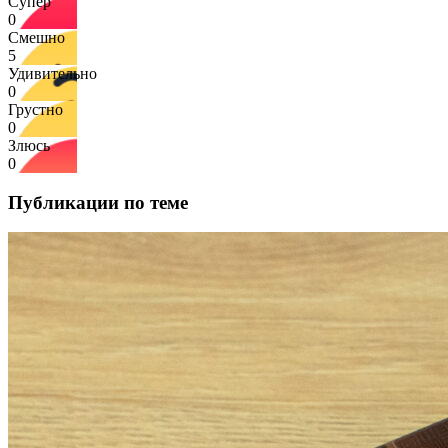
Супер
0
Смешно
5
Удивительно
0
Грустно
0
Злюсь
0
Публикации по теме