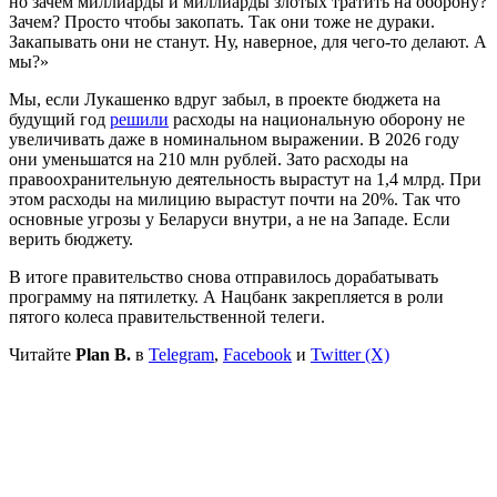
но зачем миллиарды и миллиарды злотых тратить на оборону?
Зачем? Просто чтобы закопать. Так они тоже не дураки.
Закапывать они не станут. Ну, наверное, для чего-то делают. А
мы?»
Мы, если Лукашенко вдруг забыл, в проекте бюджета на
будущий год
решили
расходы на национальную оборону не
увеличивать даже в номинальном выражении. В 2026 году
они уменьшатся на 210 млн рублей. Зато расходы на
правоохранительную деятельность вырастут на 1,4 млрд. При
этом расходы на милицию вырастут почти на 20%. Так что
основные угрозы у Беларуси внутри, а не на Западе. Если
верить бюджету.
В итоге правительство снова отправилось дорабатывать
программу на пятилетку. А Нацбанк закрепляется в роли
пятого колеса правительственной телеги.
Читайте
Plan B.
в
Telegram
,
Facebook
и
Twitter (X)