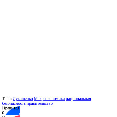
Тэги:
Лукашенко
Макроэкономика
национальная
безопасность
правительство
Нравится
0