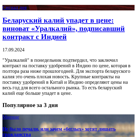
Сигнал дня
Беларуский калий упадет в цене:
виноват «Уралкалий», подписавший
контракт с Индией
17.09.2024
"Уралкалий" в понедельник подтвердил, что заключил
контракт на поставку удобрений в Индию по цене, которая в
полтора раза ниже прошлогодней. Для экспорта беларуского
калия это очень плохая новость. Крупные контракты на
поставку удобрений в Китай и Индию определяют цены на
весь год для всего остального рынка. То есть беларуский
калий еще больше упадет в цене.
Популярное за 3 дня
Мнение
Не было печали, или зачем «беглых» хотят лишать
гражданства