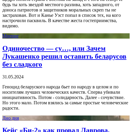
будь ты хоть звездой местного разлива, хоть западного, от
доноса патриотов и защитников моральных скреп ты не
застрахован. Вот и Канье Уэст попал в список тех, на кого
настрочили пасквиль. В качестве жеста гостеприимства,
видимо.
Мнение
Одиночество — су…, или Зачем
Лукашенко решил оставить беларусов
без сладкого
31.05.2024
Геноцид беларуского народа бьет по народу в целом и по
носителям лучших человеческих качеств. Сперва убивали
инициативность. Потом - солидарность. Далее - сочувствие.
Но этого мало. Потом взялись за самые простые человеческие
радости.
Дно дня
Кейс «Би-2» как провал Лаврова.