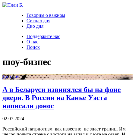
Говорим о важном
Сигнал дня
Дно дня
Поддержите нас
О нас
Поиск
шоу-бизнес
Дно дня
А в Беларуси извинялся бы на фоне
двери. В России на Канье Уэста
написали донос
02.07.2024
Российский патриотизм, как известно, не знает границ. Им
щедро полита страна с востока на запад и с юга на север. И