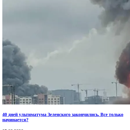
40 дней ультиматума Зеленского закончились. Все только
начинается?