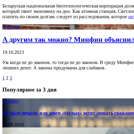
Беларуская национальная биотехнологическая корпорация долж
который тянет экономику на дно. Как атомная станция, Свет
платить по своим долгам, следует из расследования, которое
оп
Дно дня
А другим так можно? Минфин объяснил, 
19.10.2023
Уж когда не до законов, то тогда не до законов. В среду Минф
лишних денег. А законы придуманы для слабаков.
1
2
3
Популярное за 3 дня
Мнение
Не было печали, или зачем «беглых» хотят лишать граждан
06.08.2026