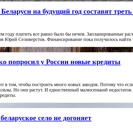
 Беларуси на будущий год составят треть
ем году платить все равно было бы нечем. Запланированные расх
в Юрий Селиверстов. Финансирование пока получилось найти то
нко попросил у России новые кредиты
т в том, чтобы построить много новых заводов. Потому что если
ьзы. Но они растут. И единственный малюсенький недостаток это
редиты.
еларуское село не догоняет