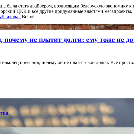
на была стать драйвером, возносящим беларускую экономику к 
логорский ЦКК и все другие придуманные властями мегапроекты
убликовал
Belpol.
почему не платит долги: ему тоже не до
ин наконец объяснил, почему он не платит свои долги. Все прост
ства