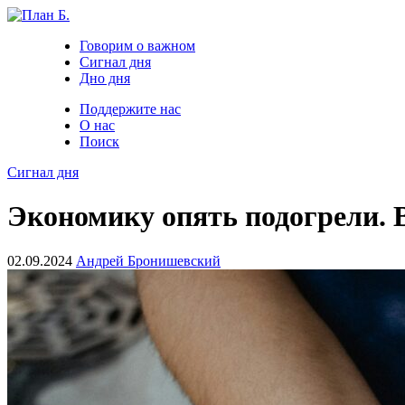
Говорим о важном
Сигнал дня
Дно дня
Поддержите нас
О нас
Поиск
Сигнал дня
Экономику опять подогрели. В
02.09.2024
Андрей Бронишевский