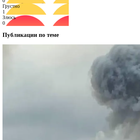
0
Грустно
1
Злюсь
0
Публикации по теме