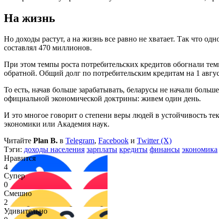
На жизнь
Но доходы растут, а на жизнь все равно не хватает. Так что о
составлял 470 миллионов.
При этом темпы роста потребительских кредитов обогнали тем
обратной. Общий долг по потребительским кредитам на 1 авгус
То есть, начав больше зарабатывать, беларусы не начали больш
официальной экономической доктрины: живем один день.
И это многое говорит о степени веры людей в устойчивость т
экономики или Академия наук.
Читайте
Plan B.
в
Telegram
,
Facebook
и
Twitter (X)
Тэги:
доходы населения
зарплаты
кредиты
финансы
экономика
Нравится
4
Супер
0
Смешно
2
Удивительно