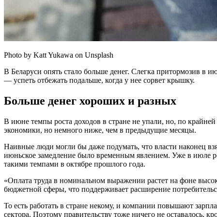
Photo by Katt Yukawa on Unsplash
В Беларуси опять стало больше денег. Слегка притормозив в и
— успеть отбежать подальше, когда у нее сорвет крышку.
Больше денег хороших и разных
В июне темпы роста доходов в стране не упали, но, по крайней 
экономики, но немного ниже, чем в предыдущие месяцы.
Наивные люди могли бы даже подумать, что власти наконец взя
июньское замедление было временным явлением. Уже в июле ре
такими темпами в октябре прошлого года.
«Оплата труда в номинальном выражении растет на фоне высок
бюджетной сферы, что поддерживает расширение потребительс
То есть работать в стране некому, и компании повышают зарпла
сектора. Поэтому правительству тоже ничего не оставалось, к