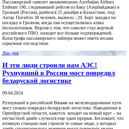
Пассажирский самолет авиакомпании Azerbaijan Airlines
Embraer 190, следовавший рейсом из Баку (Азербайджан) в
Грозный (Россия), разбился 25 декабря в Казахстане, под
Актау. Погибло 38 человек, выжило - 29. Борт заходил на
посадку в Грозном, когда там осуществлялась атака
беспилотников. Версия о том, что самолет стал жертвой
российского ПВО, находит все больше подтверждений.
Катастрофа пассажирского лайнера может иметь весьма
серьезные последствия.
Дно дня
И эти люди строили нам АЭС!
Рухнувший в России мост повредил
беларуской логистике
09.04.2024
Рухнувший в российской Вязьме на железнодорожные пути
мост сильно повредил беларуской логистике. Наводнение в
Оренбургской области, кажется, заходит на новый круг – на
несчастной дамбе случился еще один прорыв. Беспокоит, что
атомную станцию нам строили те самые люди, у которых
дамбу стратегического значения могут повредить мыши.