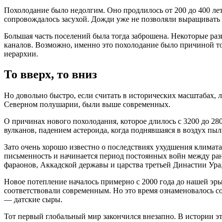
Похолодание было недолгим. Оно продлилось от 200 до 400 лет.
сопровождалось засухой. Дожди уже не позволяли выращивать
Большая часть поселений была тогда заброшена. Некоторые раз
каналов. Возможно, именно это похолодание было причиной т
иерархии.
То вверх, то вниз
Но довольно быстро, если считать в исторических масштабах, 
Северном полушарии, были выше современных.
О причинах нового похолодания, которое длилось с 3200 до 28
вулканов, падением астероида, когда поднявшаяся в воздух пы
Зато очень хорошо известно о последствиях ухудшения климата
письменность и начинается период постоянных войн между ран
фараонов, Аккадской державы и царства третьей Династии Ура,
Новое потепление началось примерно с 2000 года до нашей эр
соответствовали современным. Но это время ознаменовалось со
— датские сыры.
Тот первый глобальный мир закончился внезапно. В истории эт