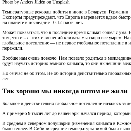
Photo by Anders Jildén on Unsplash
Температурные рекорды побиты в июне в Беларуси, Германии,
Эксперты предупреждают, что Европа нагревается вдвое быстре
на планете в последние 10-12 тысяч лет.
Может показаться, что в последнее время климат сошел с ума. 
том, что из-за этих изменений климата мы скоро все умрем. На 
глобальное потепление — не первое глобальное потепление в и
пережили.
Вообще нам очень повезло. Нам повезло родиться в межледник
будут изучать историю земного климата, то они нынешний меж
Но сейчас не об этом. Не об истории действительно глобальны
лет.
Так хорошо мы никогда потом не жили
Большое и действительно глобальное потепление началось за д
А примерно 9 тысяч лет до нашей эры начался период, которы
В среднем в северном полушарии (изменения климата в Южном 
было теплее. В Сибири средние температуры зимой были выше н