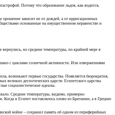
тастрофой. Потому что образование льдов, как водится,
де орошение зависит не от дождей, а от ирригационных
 обществами основанные на имущественном неравенстве и
е вернулись, но средние температуры, по крайней мере в
вязано с циклами солнечной активности. Или извержениями
Нила, возникают первые государства. Появляется бюрократия,
ых великих деспотических царств: Египетского царства
лые социалистические идеалы.
ивало. Средние температуры, видимо, примерно
. Когда в Египет поставлялось олово из Британии, а в Грецию
оянской войне – сохранил память об одном из периферийных