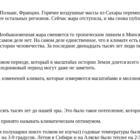
 Польше, Франции. Горячие воздушные массы из Сахары переме
е остальных регионов. Сейчас жара отступила, и мы снова публ
Необыкновенная жара сменяется то тропическим ливнем в Минске,
самом деле нет. На самом деле единственное, что в климате есть
стории человечества. За последние двенадцать тысяч лет люди п
овом периоде, который в масштабах истории Земли длится всего
ледниковый период могут даже не заметить.
х изменений климата, которые измеряются масштабами в миллионы
есять тысяч лет до нашей эры. Это было такое потепление, кото
й принято называть климатическим оптимумом.
полушарии никто толком не изучал) годовые температуры были 
а 3-9 градусов. Летом в Сибири и на Аляске было теплее на 2-5