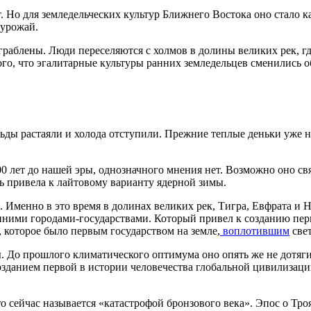
 Но для земледельческих культур Ближнего Востока оно стало ка
 урожай.
граблены. Люди переселяются с холмов в долины великих рек, г
ого, что эгалитарные культуры ранних земледельцев сменились
льды растаяли и холода отступили. Прежние теплые деньки уже н
00 лет до нашей эры, однозначного мнения нет. Возможно оно с
ль привела к лайтовому варианту ядерной зимы.
. Именно в это время в долинах великих рек, Тигра, Евфрата и 
ними городами-государствами. Который привел к созданию перв
 которое было первым государством на земле,
воплотившим
свет
ы. До прошлого климатического оптимума оно опять же не дотяг
зданием первой в истории человечества глобальной цивилизации
о сейчас называется «катастрофой бронзового века». Эпос о Тр