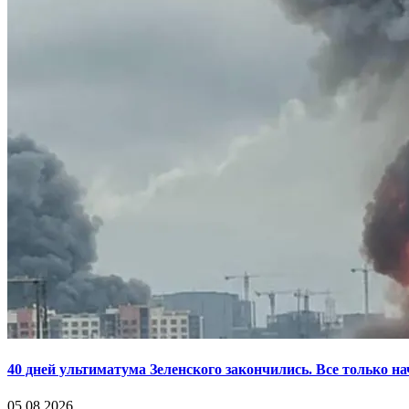
40 дней ультиматума Зеленского закончились. Все только н
05.08.2026