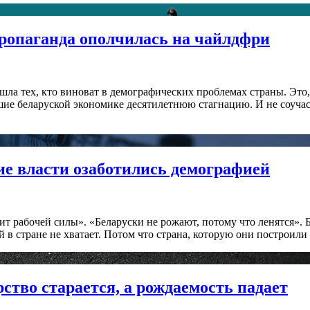
пропаганда ополчилась на чайлдфри
ашла тех, кто виноват в демографических проблемах страны. Это
шие беларуской экономике десятилетнюю стагнацию. И не соуча
ие власти озаботились демографией
т рабочей силы». «Беларуски не рожают, потому что ленятся». 
в стране не хватает. Потом что страна, которую они построили 
рство старается, а рождаемость падает