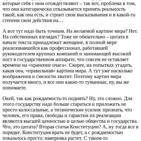
которые себя с ним отождествляют – так вот, проблема в том,
что они категорически отказывается принять реальность
такой, как она есть, и строит свои высказывания и в какой-то
степени свои действия на…
А вот тут надо быть точным. На желаемой картине мира? Нет.
На собственных взглядах? Тоже не обязательно – цитата в
начале текста принадлежит женщине, в полной мере
реализовавшейся как профессионал, работавшей
руководителем крупных компаний и занимающей высокий
пост в государственном аппарате, что совсем не оставляет
времени на «хранение очага». Скорее, на попытках угадать,
какая она, «правильная» картина мира. А тут уже насколько
воображения и смелости хватит. Поэтому картин мира
получается много, и все они какие-то туманные, ну, вы же
понимаете.
Окей, так как рождаемость-то поднять? Ну, это сложно. Для
этого государству надо больше стараться и приложить не
просто колоссальные, а титанические усилия: признать, что
человек, его права, свободы и гарантии их реализации
являются высшей ценностью и целью общества и государства.
Что, это цитата? Вторая статья Конституции? А, ну тогда все в
порядке. Конституция врать не будет, а с рождаемостью
показалось просто: наверняка растет. С таким-то