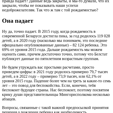
правда падает? Данные ведь закрыты, и мы-то думали, что их
закрыли, чтобы не показывать наши успехи
недоброжелателям. Так что ж там с той рождаемостью?
Она падает
Ну да, точно падает. В 2015 году, когда рождаемость в
современной Беларуси достигла пика, за год родилось 119 028
детей, а в 2020 году (насколько мы понимаем, это последние
официально опубликованные данные) – 82 124 ребенка. Это
69% от уровня 2015 года. Дальше рождаемость мы можем
оценить сами, причем достаточно точно, потому что Белстат
публикует данные по пятилетним возрастным группам.
Не будем утруждать вас простыми расчетами, просто
приведем цифры: в 2021 году родилось примерно 79,7 тысяч
детей, а в 2022 году – примерно 73,9 тысяч, или 62,1% от
уровня 2015 года. Падение более чем на треть за какие-то семь
лет – это повод для беспокойства. Если, конечно, тебя
беспокоит будущее страны. Нас беспокоит, поэтому посвятим
крику души представительницы Мингорисполкома несколько
абзацев.
Вопросы, связанные с такой важной предпосылкой принятия
решения о рождении ребенка как необходимость