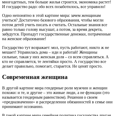
многодетных, тем больше жилья строится, экономика растет!
И государство радо: обо всех позаботилось, все управило!
Одно непонятно в этой картине мира: зачем женщинам
учиться? Достаточно базового образования, чтобы могли
потом детей учить писать и считать. Остальные знания все
равно только голову высушат, а потом, за время декрета,
забудутся. Пропадут государственные денежки, потраченные
на женское образование!
Государство тут возражает: мол, пусть работают, никто ж не
мешает! Управилась дома – иди и работай! Женщины
сильные, такая у них женская доля – со всем справляться. А
кто не справляется, те лентяйки просто. А государство все
делает правильно, помогает, старается. Не ценят просто.
Современная женщина
В другой картине мира гендерные роли мужчин и женщин
похожи: и те, и другие – это живые люди, а не функции (это
называется гендерным равенством). Решения о своем
«предназначении» и распределении обязанностей в семье они
принимают осознанно.
В такой картине мира семейная политика государства другая.