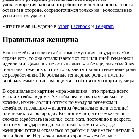
удовлетворения базовой потребности в личной безопасности
оставим в стороне, сосредоточимся только на «колоссальных
усилиях» государства.
Читайте
Plan B.
удобно в
Viber
,
Facebook
и
Telegram
Правильная женщина
Если семейная политика (те самые «усилия государства») в
стране есть, то она отталкивается от той или иной гендерной
идеологии. Да-да, вы не ослышались – и беларуская семейная
политика тоже исходит из того, какими видят гендерные роли
ее разработчики. Не реальные гендерные роли, а именно
воображаемые, вписывающиеся в собственную картину мира.
В официальной картине мира женщина – это прежде всего
мать и хозяйка в доме. А чтобы реализоваться как мать и
хозяйка, нужен долгий отпуск по уходу за ребенком и
семейное гнездышко – квартира (желательно не в столице)
или домик в агрогородке. Все понимают, что семье очень
сложно заработать на жилье, если мать постоянно в декрете,
поэтому государство должно помочь тем семьям, где
женщины готовы отказаться от работы и заниматься детьми 9
лет и больше. И для экономики хорошо – чем больше