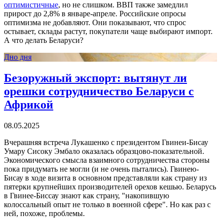
оптимистичные
, но не слишком. ВВП также замедлил
прирост до 2,8% в январе-апреле. Российские опросы
оптимизма не добавляют. Они показывают, что спрос
остывает, склады растут, покупатели чаще выбирают импорт.
А что делать Беларуси?
Дно дня
Безоружный экспорт: вытянут ли
орешки сотрудничество Беларуси с
Африкой
08.05.2025
Вчерашняя встреча Лукашенко с президентом Гвинеи-Бисау
Умару Сисоку Эмбало оказалась образцово-показательной.
Экономического смысла взаимного сотрудничества стороны
пока придумать не могли (и не очень пытались). Гвинею-
Бисау в ходе визита в основном представляли как страну из
пятерки крупнейших производителей орехов кешью. Беларусь
в Гвинее-Биссау знают как страну, "накопившую
колоссальный опыт не только в военной сфере". Но как раз с
ней, похоже, проблемы.