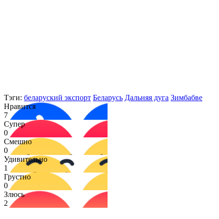
Тэги:
беларуский экспорт
Беларусь
Дальняя дуга
Зимбабве
Нравится
7
Супер
0
Смешно
0
Удивительно
1
Грустно
0
Злюсь
2