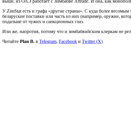
выше, из ОАЭ работает с Зимбабве Aftrade. И она, как монопол
У ZimStat есть и графа «другие страны». С куда более весомы
беларуские поставки или часть из них (например, оружие, кот
подальше от чужих и санкционных глаз.
Или же, напротив, потому что и зимбабвийским клеркам не рел
Читайте
Plan B.
в
Telegram
,
Facebook
и
Twitter (X)