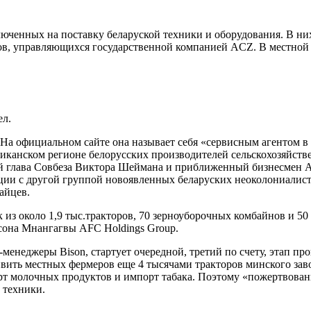
люченных на поставку беларуской техники и оборудования. В 
тов, управляющихся государственной компанией ACZ. В местной 
ел.
 На официальном сайте она называет себя «сервисным агентом 
риканском регионе белорусских производителей сельскохозяйст
й глава Совбеза Виктора Шеймана и приближенный бизнесмен Ал
енции с другой группой новоявленных беларуских неоколониалис
айцев.
к из около 1,9 тыс.тракторов, 70 зерноуборочных комбайнов и 5
сона Мнангагвы AFC Holdings Group.
п-менеджеры Bison, стартует очередной, третий по счету, этап п
ить местных фермеров еще 4 тысячами тракторов минского завод
т молочных продуктов и импорт табака. Поэтому «пожертвовани
 техники.