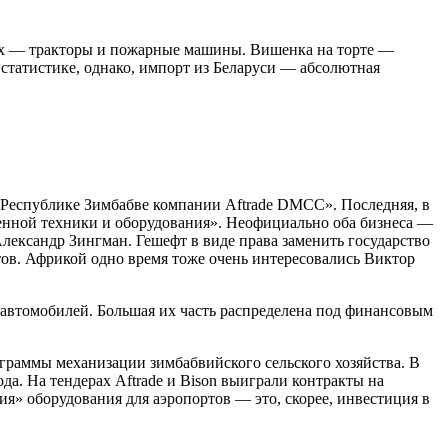
них — тракторы и пожарные машины. Вишенка на торте —
статистике, однако, импорт из Беларуси — абсолютная
в Республике Зимбабве компании Aftrade DMCC». Последняя, в
венной техники и оборудования». Неофициально оба бизнеса —
ександр Зингман. Гешефт в виде права заменить государство
тов. Африкой одно время тоже очень интересовались Виктор
0 автомобилей. Большая их часть распределена под финансовым
рограммы механизации зимбабвийского сельского хозяйства. В
а. На тендерах Aftrade и Bison выиграли контракты на
я» оборудования для аэропортов — это, скорее, инвестиция в