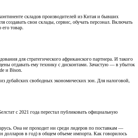
 континенте складов производителей из Китая и бывших
я создавать свои склады, сервис, обучать персонал. Включать
 его товар.
дования для стратегического африканского партнера. И такого
ждены отдавать ему технику с дисконтами. Зачастую — в убыток
de и Bison.
 из дубайских свободных экономических зон. Для налоговой,
 Белстат с 2021 года перестал публиковать официальную
ларусь. Она не проходит ни среди лидеров по поставкам —
н долларов в год) в общем объеме импорта. Как говорилось