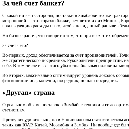
За чей счет банкет?
С какой ни взять стороны, поставки в Зимбабве тех же тракт
метрополий — это гораздо ближе, чем везти их из Минска, Бори
в калькуляцию расходы на то, чтобы невиданный раньше «белый
Но бизнес растет, что говорит о том, что при всех этих обрем
За счет чего?
Во-первых, доход обеспечивается за счет производителей. Точ
же стратегического посредника. Руководители предприятий, на
себе. В том числе из-за этого убыточна большая половина завод
Во-вторых, максимально оптимизирует уровень доходов особый
финмилиции она, конечно, посредник, но наш посредник.
«Другая» страна
О реальном объеме поставок в Зимбабве техники и ее ассортим
статистику.
Прозвучит удивительно, но в Национальном статистическом аге
таких как ЮАР, Китай, Мозамбик и Замбия. Ни вообще где бы т