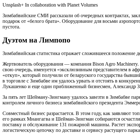
Unsplash+ In collaboration with Planet Volumes
Зимбабвийские СМИ рассказали об очередных контрактах, зак
подарок от «белого брата». Оборудование для восьми аэропор
пустота.
Дуэтом на Лимпопо
Зимбабвийская статистика отражает сложившееся положение д
Жертвователь оборудования — компания Bison Agro Machinery.
свою очередь, именуется «эксклюзивным представителем в аф
«откуп», который получили от беларуского государства бывши
в торговле с Зимбабве им удалось урвать и отстоять в конкур
Лукашенко и еще один приближенный бизнесмен, Александр З
За пять лет Шейману-Зингману удалось завезти в Зимбабве пар
контролем личного бизнеса зимбабвийского президента Эммер
Совместный бизнес разрастается. В этом году, как заявляют то
его рамках Мнангагва и Шейман-Зингман собираются осчастлив
поставку и обслуживание 131 пожарной машины. Растет экспор
логистическую цепочку по доставке и сервису растущего парка