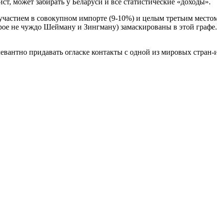
ист, может забирать у Беларуси и все статистические «доходы».
м участием в совокупном импорте (9-10%) и целым третьим место
орое не чуждо Шейману и Зингману) замаскированы в этой графе
евантно придавать огласке контакты с одной из мировых стран-и