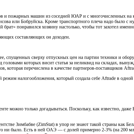
оров и пожарных машин из соседней ЮАР и c многочисленных на
сова или Бобруйска. Кроме транспортного плеча надо было с нул
 брат» понравился хозяину настолько, чтобы тот захотел именно
еняющих составляющих он доходен.
нее, спущенных сверху отпускных цен на партии техники и обору
д головами которых висит статья за неликвид на складах, выну
ов, которая перечислена в качестве партнеров-поставщиков Aftra
 режим налогообложения, который создала себе Aftrade в одной
енте можно только догадываться. Поскольку, как известно, даже
нтстве Зимбабве (ZimStat) в упор не знают такой страны как Бе
о ни было. Есть в ней ОАЭ — с долей примерно 2-3% (на 200 мл