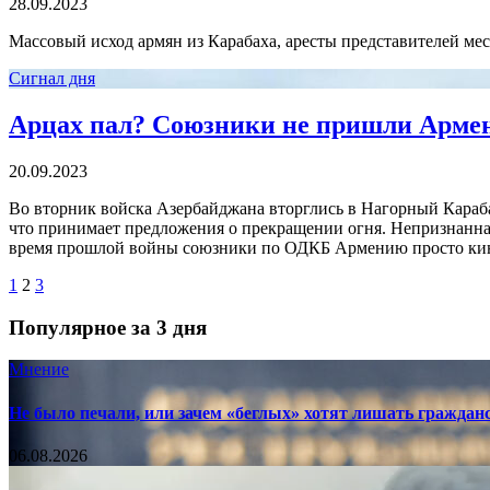
28.09.2023
Массовый исход армян из Карабаха, аресты представителей мес
Сигнал дня
Арцах пал? Союзники не пришли Арме
20.09.2023
Во вторник войска Азербайджана вторглись в Нагорный Караба
что принимает предложения о прекращении огня. Непризнанная
время прошлой войны союзники по ОДКБ Армению просто кинули
1
2
3
Популярное за 3 дня
Мнение
Не было печали, или зачем «беглых» хотят лишать граждан
06.08.2026