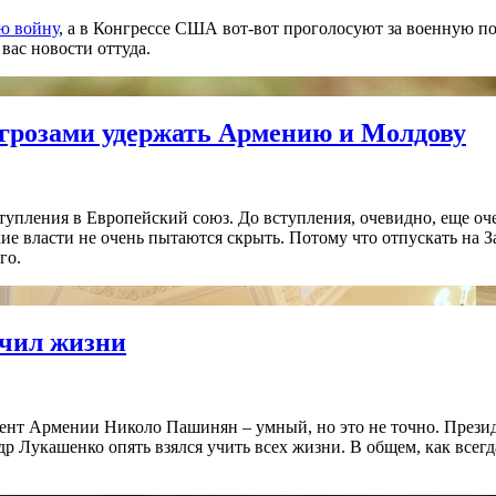
ю войну
, а в Конгрессе США вот-вот проголосуют за военную п
вас новости оттуда.
угрозами удержать Армению и Молдову
упления в Европейский союз. До вступления, очевидно, еще очен
е власти не очень пытаются скрыть. Потому что отпускать на З
го.
учил жизни
дент Армении Николо Пашинян – умный, но это не точно. Прези
 Лукашенко опять взялся учить всех жизни. В общем, как всегда.