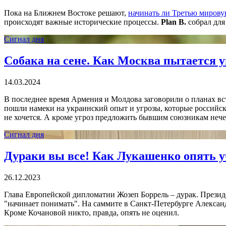
Пока на Ближнем Востоке решают,
начинать ли Третью мирову
происходят важные исторические процессы.
Plan B.
собрал для 
Сигнал дня
Собака на сене. Как Москва пытается 
14.03.2024
В последнее время Армения и Молдова заговорили о планах вст
пошли намеки на украинский опыт и угрозы, которые российски
не хочется. А кроме угроз предложить бывшим союзникам нече
Сигнал дня
Дураки вы все! Как Лукашенко опять 
26.12.2023
Глава Европейской дипломатии Жозеп Боррель – дурак. Прези
"начинает понимать". На саммите в Санкт-Петербурге Александр
Кроме Кочановой никто, правда, опять не оценил.