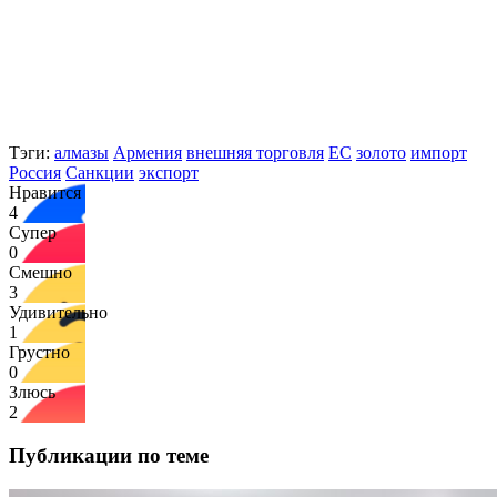
Тэги:
алмазы
Армения
внешняя торговля
ЕС
золото
импорт
Россия
Санкции
экспорт
Нравится
4
Супер
0
Смешно
3
Удивительно
1
Грустно
0
Злюсь
2
Публикации по теме