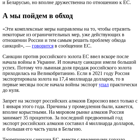
и Беларусью, но вполне дружественна по отношению к ЕС.
А мы пойдем в обход
«Эти комплексные меры направлены на то, чтобы отразить
некоторые из ограничительных мер, уже действующих в
отношении России и тем самым решить проблему обхода
санкций», —
говорится
в сообщении ЕС.
Санкции против российского золота ЕС ввел вскоре после
начала войны в Украине. И поначалу санкции имели большой
успех. Потому что львиная доля продаж российского золота
приходилась на Великобританию. Если в 2021 году Россия
экспортировала золота на 17,4 миллиарда долларов, то в
первые месяцы после начала войны экспорт
упал
практически
до нуля.
Запрет на экспорт российских алмазов Евросоюз ввел только с
1 января этого года. Причины у промедления были, кажется,
вполне корыстными. На мировом рынке алмазов Россия
занимает 35 процентов. За последний предвоенный год
экспорт российских алмазов составил 4 миллиарда долларов,
и большая его часть ушла в Бельгию.
Теоретически санкции ЕС, вместе с введенными гораздо