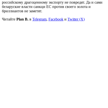
российскому драгоценному экспорту не повредят. Да и сами
беларуские власти санкци ЕС против своего золота и
бриллиантов не заметят.
Читайте
Plan B.
в
Telegram
,
Facebook
и
Twitter (X)