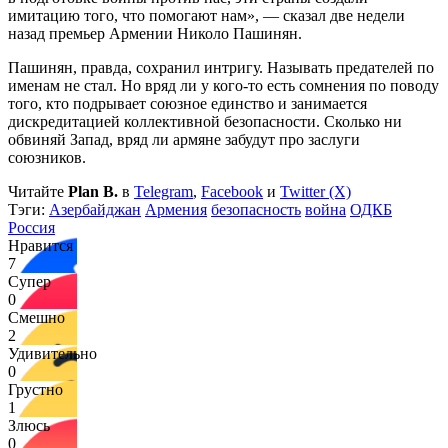
имитацию того, что помогают нам», — сказал две недели
назад премьер Армении Николо Пашинян.
Пашинян, правда, сохранил интригу. Называть предателей по
именам не стал. Но вряд ли у кого-то есть сомнения по поводу
того, кто подрывает союзное единство и занимается
дискредитацией коллективной безопасности. Сколько ни
обвиняй Запад, вряд ли армяне забудут про заслуги
союзников.
Читайте
Plan B.
в
Telegram
,
Facebook
и
Twitter (X)
Тэги:
Азербайджан
Армения
безопасность
война
ОДКБ
Россия
Нравится
7
Супер
0
Смешно
2
Удивительно
0
Грустно
1
Злюсь
0