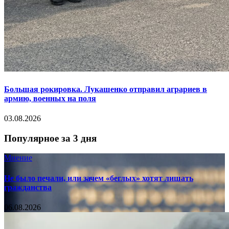
Большая рокировка. Лукашенко отправил аграриев в
армию, военных на поля
03.08.2026
Популярное за 3 дня
Мнение
Не было печали, или зачем «беглых» хотят лишать
гражданства
06.08.2026