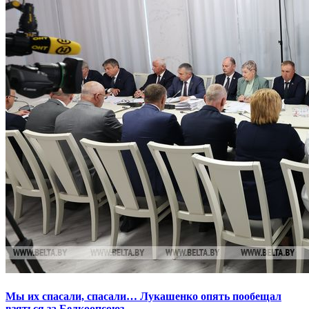
Мы их спасали, спасали… Лукашенко опять пообещал
взяться за Белкоопсоюз