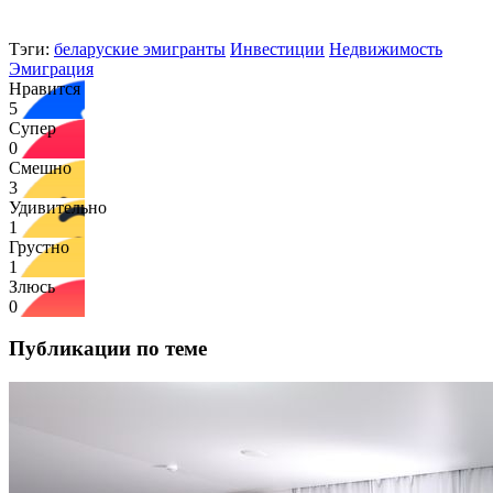
Тэги:
беларуские эмигранты
Инвестиции
Недвижимость
Эмиграция
Нравится
5
Супер
0
Смешно
3
Удивительно
1
Грустно
1
Злюсь
0
Публикации по теме