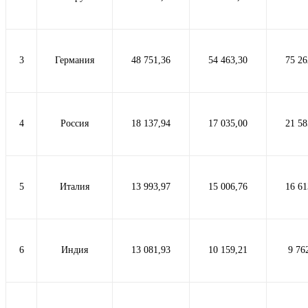
3
Германия
48 751,36
54 463,30
75 26
4
Россия
18 137,94
17 035,00
21 58
5
Италия
13 993,97
15 006,76
16 61
6
Индия
13 081,93
10 159,21
9 76