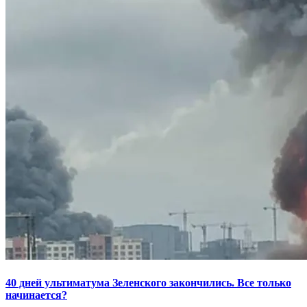
40 дней ультиматума Зеленского закончились. Все только
начинается?