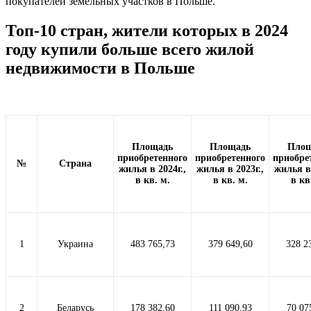
покупателей земельных участков в Польше.
Топ-10 стран, жители которых в 2024
году купили больше всего жилой
недвижимости в Польше
Площадь
Площадь
Площ
приобретенного
приобретенного
приобре
№
Страна
жилья в 2024г.,
жилья в 2023г.,
жилья в 
в кв. м.
в кв. м.
в кв
1
Украина
483 765,73
379 649,60
328 2
2
Беларусь
178 382,60
111 090,93
70 07