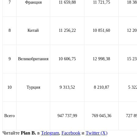
7
Франция
11 659,88
11 721,75
18 38
8
Китай
11 256,22
10 851,60
12 20
9
Великобритания
10 606,75
12 998,38
15 23
10
Турция
9 313,52
8 210,87
5 32
Всего
947 737,99
769 045,36
727 8
Читайте
Plan B.
в
Telegram
,
Facebook
и
Twitter (X)