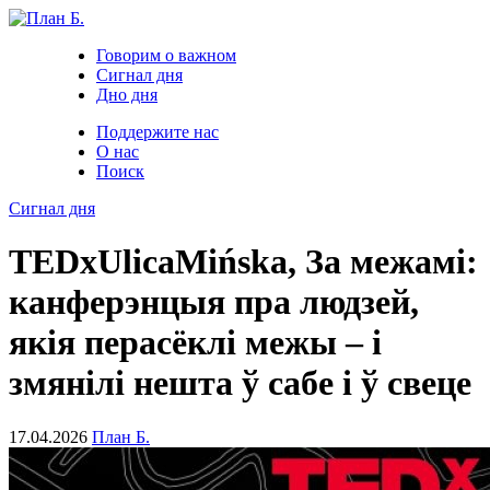
Говорим о важном
Сигнал дня
Дно дня
Поддержите нас
О нас
Поиск
Сигнал дня
TEDxUlicaMińska, За межамі:
канферэнцыя пра людзей,
якія перасёклі межы – і
змянілі нешта ў сабе і ў свеце
17.04.2026
План Б.