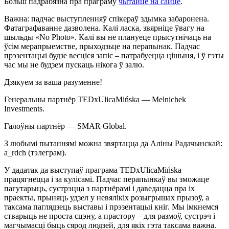
Больш падрабязна пра праграму
чытайце на сайце
.
Важна: падчас выступленняў спікераў здымка забаронена.
Фатаграфаванне дазволена. Калі ласка, звярніце ўвагу на
шыльды «No Photo». Калі вы не плануеце прысутнічаць на
ўсім мерапрыемстве, прыходзьце на перапынак. Падчас
прэзентацыі будзе весціся запіс – патрабуецца цішыня, і ў гэты
час мы не будзем пускаць нікога ў залю.
Дзякуем за ваша разуменне!
Генеральны партнёр TEDxUlicaMińska — Melnichek
Investments.
Галоўны партнёр — SMAR Global.
З любымі пытаннямі можна звяртацца да Аліны Радачынскай:
a_rdch (тэлеграм).
У дадатак да выступаў праграма TEDxUlicaMińska
працягнецца і за кулісамі. Падчас перапынкаў вы зможаце
пагутарыць, сустрэцца з партнёрамі і даведацца пра іх
праекты, прыняць удзел у невялікіх розыгрышах прызоў, а
таксама паглядзець выставы і прэзентацыі кніг. Мы імкнемся
стварыць не проста сцэну, а прастору – для размоў, сустрэч і
магчымасці быць сярод людзей, для якіх гэта таксама важна.