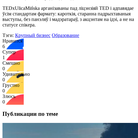
TEDxUlicaMińska арганізаваны пад ліцэнзіяй TED і адпавядае
ўсім стандартам фармату: кароткія, старанна падрыхтаваныя
выступы, без панэляў і мадэратараў, з акцэнтам на ідэі, а не на
статусе спікера.
Тэги:
Крупный бизнес
Образование
Нравится
6
Супер
1
Смешно
0
Удивительно
0
Грустно
0
Злюсь
0
Публикации по теме