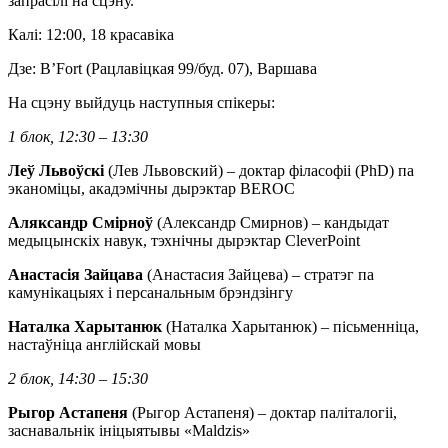
запрасілі на сцэну.
Калі: 12:00, 18 красавіка
Дзе: B’Fort (Рацлавіцкая 99/буд. 07), Варшава
На сцэну выйдуць наступныя спікеры:
1 блок, 12:30 – 13:30
Леў Львоўскі
(Лев Львовский) – доктар філасофіі (PhD) па
эканоміцы, акадэмічны дырэктар BEROC
Аляксандр Смірноў
(Александр Смирнов) – кандыдат
медыцынскіх навук, тэхнічны дырэктар CleverPoint
Анастасія Зайцава
(Анастасия Зайцева) – стратэг па
камунікацыях і персанальным брэндзінгу
Наталка Харытанюк
(Наталка Харытанюк) – пісьменніца,
настаўніца англійскай мовы
2 блок, 14:30 – 15:30
Рыгор Астапеня
(Рыгор Астапеня) – доктар паліталогіі,
заснавальнік ініцыятывы «Maldzis»