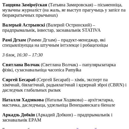
Таццяна Заміроўская
(Татьяна Замировская) – пісьменніца,
музычны журналіст (на жаль, яе выступ прагучыць у запісе па
бюракратычных прычынах)
Валерый Астрынскі
(Валерий Остринский) –
прадпрымальнік, інвестар, заснавальнік STATIVA
Рамі Дгхам
(Рамми Дгхам) – прадукт-менеджар, які
спецыялізуецца на штучным інтэлекце і робацехніцы
3 блок, 16:30 – 17:30
Святлана Волчак
(Светлана Волчак) – папулярызатарка
фізікі, сузаснавальніца часопіса Pamyłka
Сяргей Бесараб
(Сергей Бесараб) – хімік, эксперт па
хімічнай, біялагічнай, радыялагічнай і ядзернай зброі (CBRN) і
даследчык глабальных рызык
Наталля Хадзякова
(Наталья Ходякова) – архітэктарка,
мастачка, даследчыца, удзельніца Венецыянскага біенале
Аркадзь Добкін
(Аркадий Добкин) – прадпрымальнік і
заснавальнік EPAM