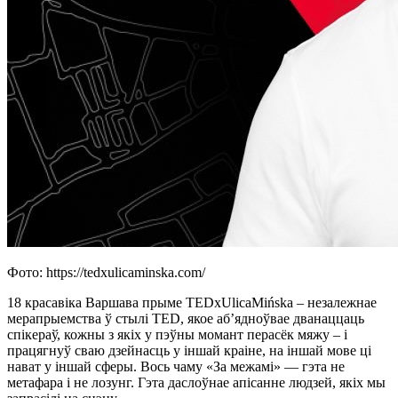
Фото: https://tedxulicaminska.com/
18 красавіка Варшава прыме TEDxUlicaMińska – незалежнае
мерапрыемства ў стылі TED, якое аб’ядноўвае дванаццаць
спікераў, кожны з якіх у пэўны момант перасёк мяжу – і
працягнуў сваю дзейнасць у іншай краіне, на іншай мове ці
нават у іншай сферы. Вось чаму «За межамі» — гэта не
метафара і не лозунг. Гэта даслоўнае апісанне людзей, якіх мы