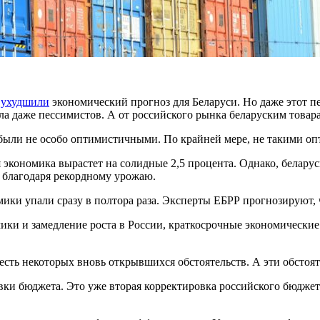
о
ухудшили
экономический прогноз для Беларуси. Но даже этот 
а даже пессимистов. А от российского рынка беларуским товарам
были не особо оптимистичными. По крайней мере, не такими оп
ая экономика вырастет на солидные 2,5 процента. Однако, белар
о благодаря рекордному урожаю.
мики упали сразу в полтора раза. Эксперты ЕБРР прогнозируют, 
ики и замедление роста в России, краткосрочные экономическ
учесть некоторых вновь открывшихся обстоятельств. А эти обстоя
ки бюджета. Это уже вторая корректировка российского бюджет