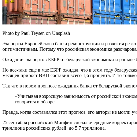
Photo by Paul Teysen on Unsplash
Эксперты Европейского банка реконструкции и развития резк
оптимистичным. Потому что российская экономика разочаровал
Ожидания экспертов ЕБРР от беларуской экономики и раньше 
Но все-таки еще в мае ЕБРР ожидал, что в этом году беларуск
месяцев прирост ВВП составил всего 1,6 процента. И то тольк
Так что в новом прогнозе ожидания банка от беларуской эконо
«Учитывая возросшую зависимость от российской эконом
говорится в обзоре.
Правда, когда составлялся этот прогноз, его авторы не могли 
25 сентября российский Минфин сделал очередные корректиров
триллиона российских рублей, до 5,7 триллиона.