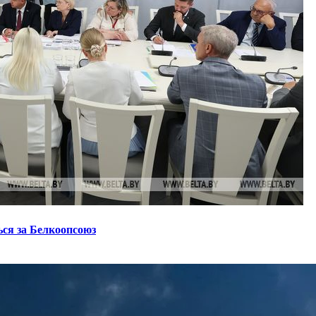
ся за Белкоопсоюз