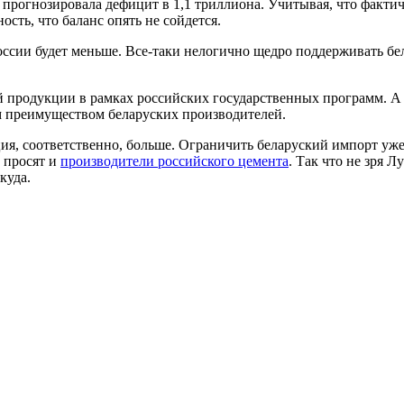
я прогнозировала дефицит в 1,1 триллиона. Учитывая, что факти
ость, что баланс опять не сойдется.
России будет меньше. Все-таки нелогично щедро поддерживать бе
кой продукции в рамках российских государственных программ. А
м преимуществом беларуских производителей.
ия, соответственно, больше. Ограничить беларуский импорт уже
 просят и
производители российского цемента
. Так что не зря 
куда.