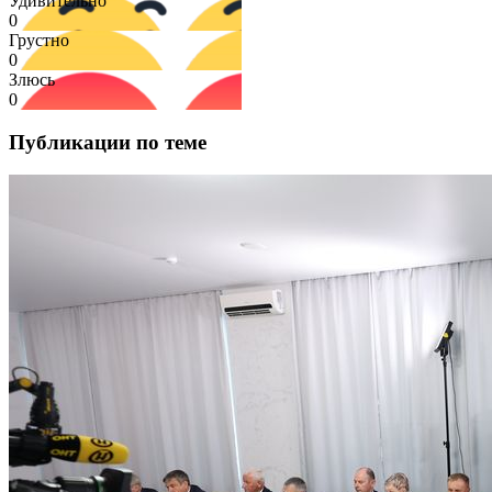
Удивительно
0
Грустно
0
Злюсь
0
Публикации по теме