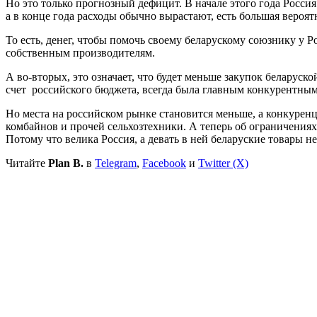
Но это только прогнозный дефицит. В начале этого года Росси
а в конце года расходы обычно вырастают, есть большая вероятн
То есть, денег, чтобы помочь своему беларускому союзнику у 
собственным производителям.
А во-вторых, это означает, что будет меньше закупок беларус
счет российского бюджета, всегда была главным конкурентны
Но места на российском рынке становится меньше, а конкуренц
комбайнов и прочей сельхозтехники. А теперь об ограничениях
Потому что велика Россия, а девать в ней беларуские товары не
Читайте
Plan B.
в
Telegram
,
Facebook
и
Twitter (X)