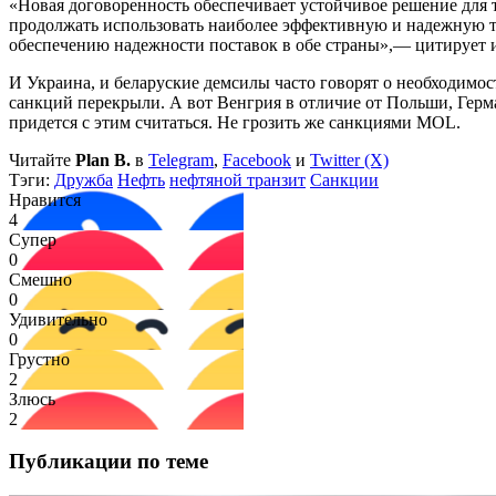
«Новая договоренность обеспечивает устойчивое решение для
продолжать использовать наиболее эффективную и надежную т
обеспечению надежности поставок в обе страны»,— цитирует 
И Украина, и беларуские демсилы часто говорят о необходимо
санкций перекрыли. А вот Венгрия в отличие от Польши, Герма
придется с этим считаться. Не грозить же санкциями MOL.
Читайте
Plan B.
в
Telegram
,
Facebook
и
Twitter (X)
Тэги:
Дружба
Нефть
нефтяной транзит
Санкции
Нравится
4
Супер
0
Смешно
0
Удивительно
0
Грустно
2
Злюсь
2
Публикации по теме