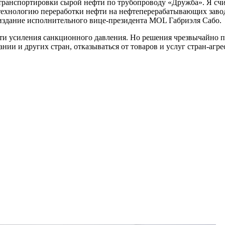
 транспортировки сырой нефти по трубопроводу «Дружба». Я сч
ехнологию переработки нефти на нефтеперерабатывающих завода
издание исполнительного вице-президента MOL Габриэля Сабо.
сти усиления санкционного давления. Но решения чрезвычайно п
нии и других стран, отказываться от товаров и услуг стран-агр