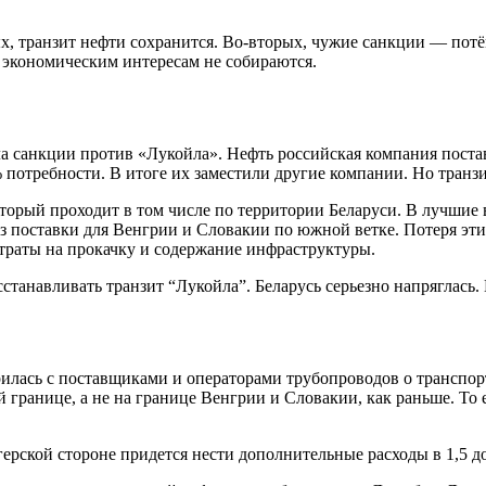
ых, транзит нефти сохранится. Во-вторых, чужие санкции — потё
экономическим интересам не собираются.
а санкции против «Лукойла». Нефть российская компания поста
потребности. В итоге их заместили другие компании. Но транзи
торый проходит в том числе по территории Беларуси. В лучшие 
раз поставки для Венгрии и Словакии по южной ветке. Потеря э
атраты на прокачку и содержание инфраструктуры.
анавливать транзит “Лукойла”. Беларусь серьезно напряглась. 
лась с поставщиками и операторами трубопроводов о транспорт
границе, а не на границе Венгрии и Словакии, как раньше. То ес
ерской стороне придется нести дополнительные расходы в 1,5 дол