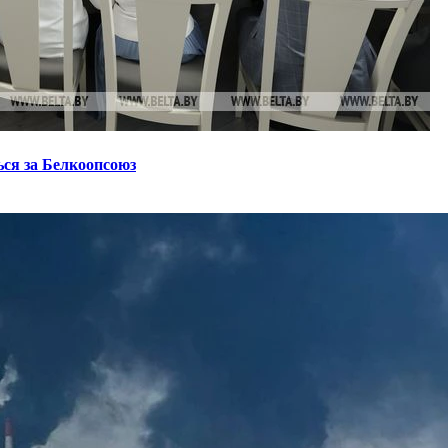
ся за Белкоопсоюз