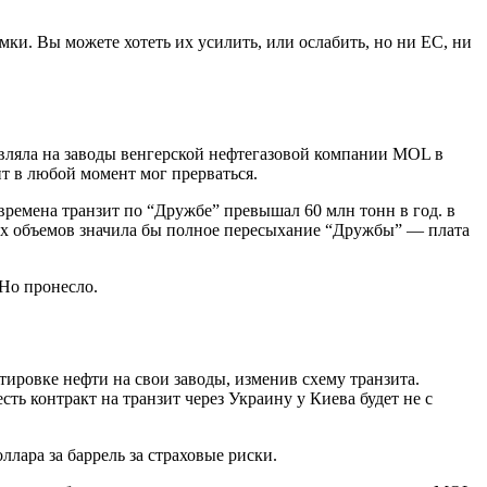
мки. Вы можете хотеть их усилить, или ослабить, но ни ЕС, ни
вляла на заводы венгерской нефтегазовой компании MOL в
т в любой момент мог прерваться.
времена транзит по “Дружбе” превышал 60 млн тонн в год. в
тих объемов значила бы полное пересыхание “Дружбы” — плата
Но пронесло.
ировке нефти на свои заводы, изменив схему транзита.
ть контракт на транзит через Украину у Киева будет не с
лара за баррель за страховые риски.