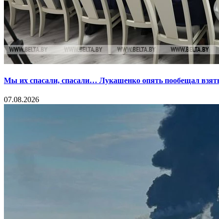
Мы их спасали, спасали… Лукашенко опять пообещал взять
07.08.2026