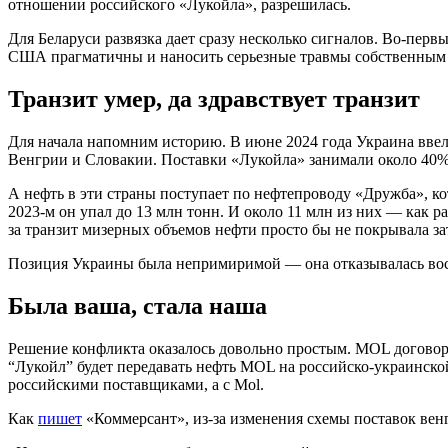
отношении российского «Лукойла», разрешилась.
Для Беларуси развязка дает сразу несколько сигналов. Во-перв
США прагматичны и наносить серьезные травмы собственным 
Транзит умер, да здравствует транзит
Для начала напомним историю. В июне 2024 года Украина ввел
Венгрии и Словакии. Поставки «Лукойла» занимали около 40% 
А нефть в эти страны поступает по нефтепроводу «Дружба», ко
2023-м он упал до 13 млн тонн. И около 11 млн из них — как 
за транзит мизерных объемов нефти просто бы не покрывала з
Позиция Украины была непримиримой — она отказывалась восст
Была ваша, стала наша
Решение конфликта оказалось довольно простым. MOL договори
“Лукойл” будет передавать нефть MOL на российско-украинской 
российскими поставщиками, а с Mol.
Как
пишет
«Коммерсант», из-за изменения схемы поставок венг