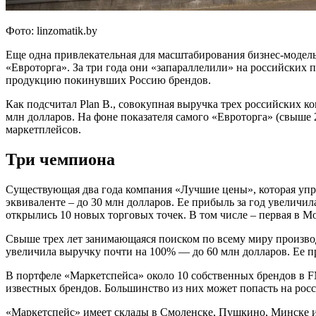
Фото: linzomatik.by
Еще одна привлекательная для масштабирования бизнес-модель 
«Евроторга». За три года они «запараллелили» на российских 
продукцию покинувших Россию брендов.
Как подсчитал Plan B., совокупная выручка трех российских 
млн долларов. На фоне показателя самого «Евроторга» (свыше 2
маркетплейсов.
Три чемпиона
Существующая два года компания «Лучшие цены», которая управ
эквиваленте – до 30 млн долларов. Ее прибыль за год увеличила
открылись 10 новых торговых точек. В том числе – первая в М
Свыше трех лет занимающаяся поиском по всему миру произво
увеличила выручку почти на 100% — до 60 млн долларов. Ее п
В портфеле «Маркетспейса» около 10 собственных брендов в FM
известных брендов. Большинство из них может попасть на рос
«Маркетспейс» имеет склады в Смоленске, Пушкино, Минске и