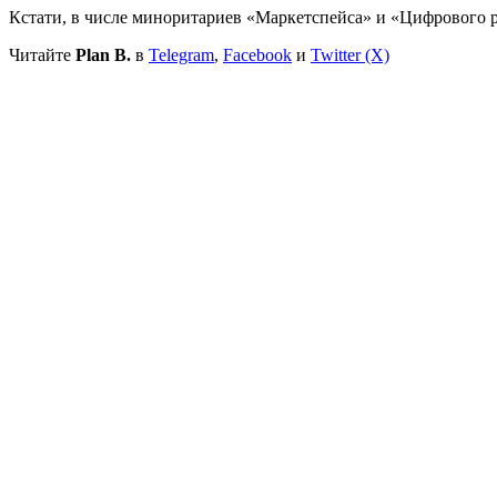
Кстати, в числе миноритариев «Маркетспейса» и «Цифрового р
Читайте
Plan B.
в
Telegram
,
Facebook
и
Twitter (X)