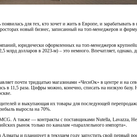
появилась для тех, кто хочет и жить в Европе, и зарабатывать 
просторах новый бизнес, записанный на топ-менеджеров и фирму 
компаний, юридически оформленных на топ-менеджеров крупнейш
,5 млрд долларов в 2023-м) – это немного. Впечатляет, однако,
ляет почти тридцатью магазинами «ЧеснОк» в центре и на север
сь в 11,5 раза. Цифры можно, конечно, списать на низкую базу. 
оскве.
дителей и выкупающая их товары для последующей перепродажи
рибыль выросла на 70%.
CG. А также — контракты с поставщиками Nutella, Lavazza, Head&
сийских рынок только по каналам «параллельного импорта».
 Алматы и планирует в текущем году запустить свой первый ро