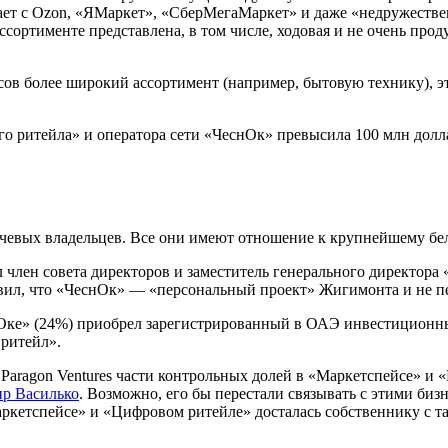
ичает с Ozon, «ЯМаркет», «СберМегаМаркет» и даже «недружестве
сортименте представлена, в том числе, ходовая и не очень прод
сов более широкий ассортимент (например, бытовую технику), 
о ритейла» и оператора сети «ЧеснОк» превысила 100 млн долл
ючевых владельцев. Все они имеют отношение к крупнейшему бе
член совета директоров и заместитель генерального директора
явил, что «ЧеснОк» — «персональный проект» Жигимонта и не пе
снОке» (24%) приобрел зарегистрированный в ОАЭ инвестиционны
 ритейл».
м Paragon Ventures части контрольных долей в «Маркетспейсе» и
р Василько
. Возможно, его бы перестали связывать с этими биз
«Маркетспейсе» и «Цифровом ритейле» досталась собственнику с