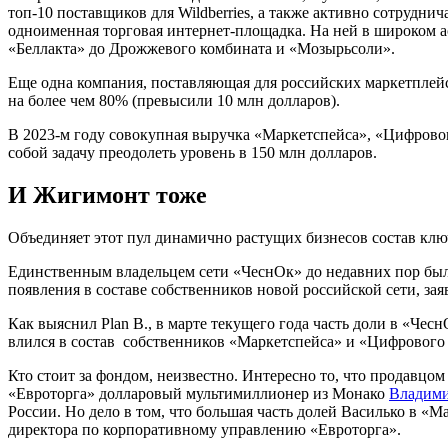
топ-10 поставщиков для Wildberries, а также активно сотрудн
одноименная торговая интернет-площадка. На ней в широком ас
«Беллакта» до Дрожжевого комбината и «Мозырьсоли».
Еще одна компания, поставляющая для российских маркетплей
на более чем 80% (превысили 10 млн долларов).
В 2023-м году совокупная выручка «Маркетспейса», «Цифровог
собой задачу преодолеть уровень в 150 млн долларов.
И Жигимонт тоже
Объединяет этот пул динамично растущих бизнесов состав кл
Единственным владельцем сети «ЧеснОк» до недавних пор был 
появления в составе собственников новой российской сети, за
Как выяснил Plan B., в марте текущего года часть доли в «Че
влился в состав собственников «Маркетспейса» и «Цифрового
Кто стоит за фондом, неизвестно. Интересно то, что продавцо
«Евроторга» долларовый мультимиллионер из Монако
Владими
России. Но дело в том, что большая часть долей Василько в 
директора по корпоративному управлению «Евроторга».