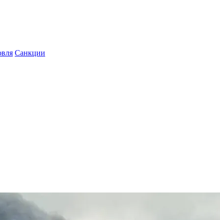
овля
Санкции