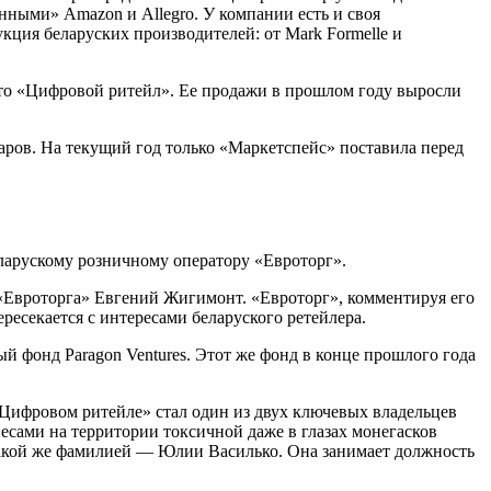
нными» Amazon и Allegro. У компании есть и своя
укция беларуских производителей: от Mark Formelle и
это «Цифровой ритейл». Ее продажи в прошлом году выросли
аров. На текущий год только «Маркетспейс» поставила перед
ларускому розничному оператору «Евроторг».
 «Евроторга» Евгений Жигимонт. «Евроторг», комментируя его
ресекается с интересами беларуского ретейлера.
й фонд Paragon Ventures. Этот же фонд в конце прошлого года
 «Цифровом ритейле» стал один из двух ключевых владельцев
несами на территории токсичной даже в глазах монегасков
 такой же фамилией — Юлии Василько. Она занимает должность