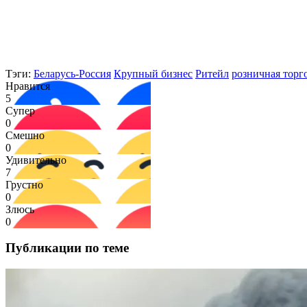
Тэги:
Беларусь-Россия
Крупный бизнес
Ритейл
розничная торг
Нравится
5
Супер
0
Смешно
0
Удивительно
7
Грустно
0
Злюсь
0
Публикации по теме