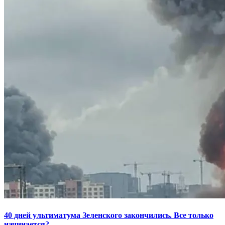
40 дней ультиматума Зеленского закончились. Все только
начинается?