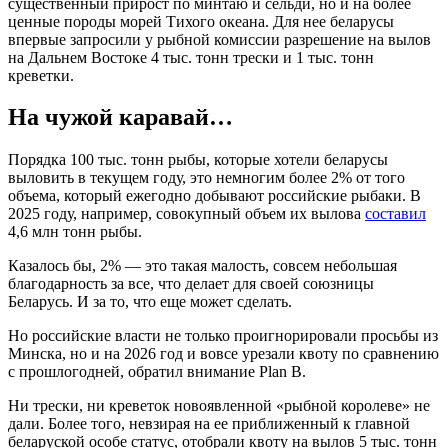
существенный прирост по минтаю и сельди, но и на более
ценные породы морей Тихого океана. Для нее беларусы
впервые запросили у рыбной комиссии разрешение на вылов
на Дальнем Востоке 4 тыс. тонн трески и 1 тыс. тонн
креветки.
На чужой каравай…
Порядка 100 тыс. тонн рыбы, которые хотели беларусы
выловить в текущем году, это немногим более 2% от того
объема, который ежегодно добывают российские рыбаки. В
2025 году, например, совокупный объем их вылова
составил
4,6 млн тонн рыбы.
Казалось бы, 2% — это такая малость, совсем небольшая
благодарность за все, что делает для своей союзницы
Беларусь. И за то, что еще может сделать.
Но российские власти не только проигнорировали просьбы из
Минска, но и на 2026 год и вовсе урезали квоту по сравнению
с прошлогодней, обратил внимание Plan B.
Ни трески, ни креветок новоявленной «рыбной королеве» не
дали. Более того, невзирая на ее приближенный к главной
беларуской особе статус, отобрали квоту на вылов 5 тыс. тонн