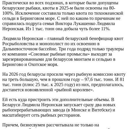
Практически во всех подзонах, в которые были допущены
беларуские рыбаки, квоты в 2025-м были освоены на 80-
100%. Исключение составила только квота по тихоокеанской
сельди в Беринговом море. С ней по каким-то причинам не
справилась подруга семьи Виктора Лукашенко Людмила
Неронская. Из 1 тыс. тонн она добыла чуть более 11%.
Людмила Неронская – главный беларуский бенефициар квот
Росрыболовства и монополист по их освоению в
Дальневосточном бассейне. Три года подряд только траулеры
ее компании «Союзные рыбные промыслы» выходят за
зарезервированными для беларусов минтаем и сельдью в
Берингово и Охотское моря.
На 2026 год беларусы просили через рыбную комиссию квоту
на треть большую, чем в прошлом году – 97,6 тыс. тонн. И 81
тыс. тонн (плюс 25 тыс. к 2025 году) из них, предполагалось,
достанется новоявленной «рыбной королеве».
Ей есть куда пристроить эти дополнительные объемы. В
Беларуси Людмила Неронская запускает сразу два новых
рыбоперерабатывающих завода (в Минске и Витебске) и
масштабирует сеть рыбных ресторанов.
Причем, бизнесвумен рассчитывала не только на