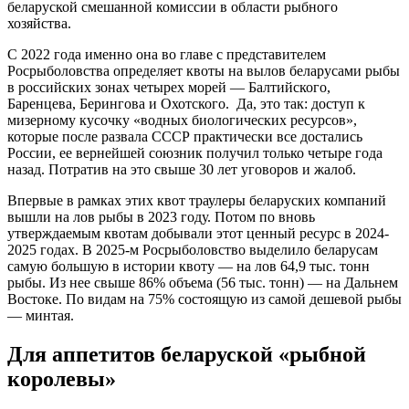
беларуской смешанной комиссии в области рыбного
хозяйства.
С 2022 года именно она во главе с представителем
Росрыболовства определяет квоты на вылов беларусами рыбы
в российских зонах четырех морей — Балтийского,
Баренцева, Берингова и Охотского. Да, это так: доступ к
мизерному кусочку «водных биологических ресурсов»,
которые после развала СССР практически все достались
России, ее вернейшей союзник получил только четыре года
назад. Потратив на это свыше 30 лет уговоров и жалоб.
Впервые в рамках этих квот траулеры беларуских компаний
вышли на лов рыбы в 2023 году. Потом по вновь
утверждаемым квотам добывали этот ценный ресурс в 2024-
2025 годах. В 2025-м Росрыболовство выделило беларусам
самую большую в истории квоту — на лов 64,9 тыс. тонн
рыбы. Из нее свыше 86% объема (56 тыс. тонн) — на Дальнем
Востоке. По видам на 75% состоящую из самой дешевой рыбы
— минтая.
Для аппетитов беларуской «рыбной
королевы»