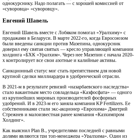
однокурснику. Надо полагать — с хорошей комиссией от
«суворовца» «суворовцу».
Евгений Шавель
Евгений Шавель вместе с Лобяком помогал «Уралхиму» с
продажами в Беларуси. В марте 2022-го, когда Евросоюзом
были введены санкции против Мазепина, однокурсник
доверил ему святая святых — кресло управляющей компании
холдинга «БХК «Уралхим». Через нее Мазепин с начала 2020-
х контролирует все свои азотные и калийные активы.
Санкционный статус мог стать препятствием для новой
крупной сделки миллиардера в удобренческой отрасли.
В 2021-м в результате ревизий «назарбаевского наследства»
стало вакантным место совладельца «Казфосфата» — одного
из крупнейших мировых производителей фосфорных
удобрений. И в 2023-м его заняла компания KP Fertilizers. Ее
собственниками стали экс-акционер «Еврохима» Дмитрий
Стрежнев и малоизвестная ранее компания «Казхимпром
Холдинг».
Как выяснил Plan B., учредителями последней с равными
долями являются три топ-менеджера «Уралхима». Один из