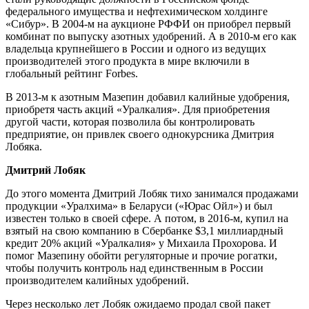
федерального имущества и нефтехимическом холдинге
«Сибур». В 2004-м на аукционе РФФИ он приобрел первый
комбинат по выпуску азотных удобрений. А в 2010-м его как
владельца крупнейшего в России и одного из ведущих
производителей этого продукта в мире включили в
глобальный рейтинг Forbes.
В 2013-м к азотным Мазепин добавил калийные удобрения,
приобретя часть акций «Уралкалия». Для приобретения
другой части, которая позволила бы контролировать
предприятие, он привлек своего однокурсника Дмитрия
Лобяка.
Дмитрий Лобяк
До этого момента Дмитрий Лобяк тихо занимался продажами
продукции «Уралхима» в Беларуси («Юрас Ойл») и был
известен только в своей сфере. А потом, в 2016-м, купил на
взятый на свою компанию в Сбербанке $3,1 миллиардный
кредит 20% акций «Уралкалия» у Михаила Прохорова. И
помог Мазепину обойти регуляторные и прочие рогатки,
чтобы получить контроль над единственным в России
производителем калийных удобрений.
Через несколько лет Лобяк ожидаемо продал свой пакет