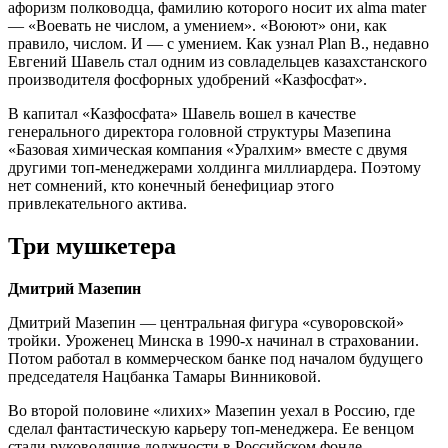
афоризм полководца, фамилию которого носит их alma mater
— «Воевать не числом, а умением». «Воюют» они, как
правило, числом. И — с умением. Как узнал Plan B., недавно
Евгений Шавель стал одним из совладельцев казахстанского
производителя фосфорных удобрений «Казфосфат».
В капитал «Казфосфата» Шавель вошел в качестве
генерального директора головной структуры Мазепина
«Базовая химическая компания «Уралхим» вместе с двумя
другими топ-менеджерами холдинга миллиардера. Поэтому
нет сомнений, кто конечный бенефициар этого
привлекательного актива.
Три мушкетера
Дмитрий Мазепин
Дмитрий Мазепин — центральная фигура «суворовской»
тройки. Уроженец Минска в 1990-х начинал в страховании.
Потом работал в коммерческом банке под началом будущего
председателя Нацбанка Тамары Винниковой.
Во второй половине «лихих» Мазепин уехал в Россию, где
сделал фантастическую карьеру топ-менеджера. Ее венцом
стали руководящие должности в Российском фонде