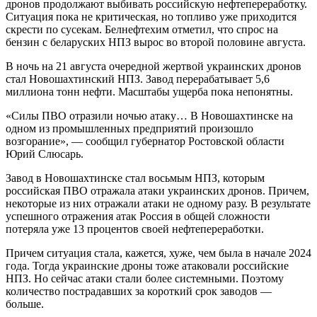
дронов продолжают выбивать российскую нефтепереработку.
Ситуация пока не критическая, но топливо уже приходится
скрести по сусекам. Белнефтехим отметил, что спрос на
бензин с беларуских НПЗ вырос во второй половине августа.
В ночь на 21 августа очередной жертвой украинских дронов
стал Новошахтинский НПЗ. Завод перерабатывает 5,6
миллиона тонн нефти. Масштабы ущерба пока непонятны.
«Силы ПВО отразили ночью атаку… В Новошахтинске на
одном из промышленных предприятий произошло
возгорание», — сообщил губернатор Ростовской области
Юрий Слюсарь.
Завод в Новошахтинске стал восьмым НПЗ, которым
российская ПВО отражала атаки украинских дронов. Причем,
некоторые из них отражали атаки не одному разу. В результате
успешного отражения атак Россия в общей сложности
потеряла уже 13 процентов своей нефтепереработки.
Причем ситуация стала, кажется, хуже, чем была в начале 2024
года. Тогда украинские дроны тоже атаковали российские
НПЗ. Но сейчас атаки стали более системными. Поэтому
количество пострадавших за короткий срок заводов —
больше.