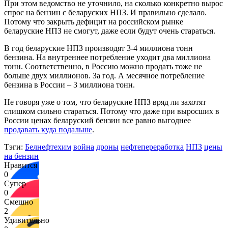
При этом ведомство не уточнило, на сколько конкретно вырос
спрос на бензин с беларуских НПЗ. И правильно сделало.
Потому что закрыть дефицит на российском рынке
беларуские НПЗ не смогут, даже если будут очень стараться.
В год беларуские НПЗ производят 3-4 миллиона тонн
бензина. На внутреннее потребление уходит два миллиона
тонн. Соответственно, в Россию можно продать тоже не
больше двух миллионов. За год. А месячное потребление
бензина в России – 3 миллиона тонн.
Не говоря уже о том, что беларуские НПЗ вряд ли захотят
слишком сильно стараться. Потому что даже при выросших в
России ценах беларуский бензин все равно выгоднее
продавать куда подальше
.
Тэги:
Белнефтехим
война
дроны
нефтепереработка
НПЗ
цены
на бензин
Нравится
0
Супер
0
Смешно
2
Удивительно