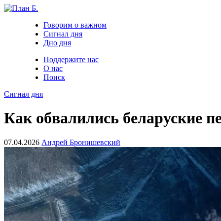
Говорим о важном
Сигнал дня
Дно дня
Поддержите нас
О нас
Поиск
Сигнал дня
Как обвалились беларуские п
07.04.2026
Андрей Бронишевский