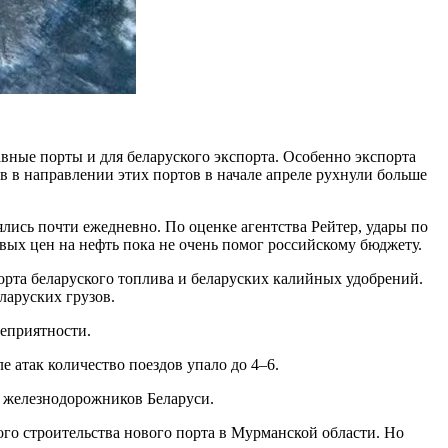
вные порты и для беларуского экспорта. Особенно экспорта
ов в направлении этих портов в начале апреле рухнули больше
рялись почти ежедневно. По оценке агентства Рейтер, удары по
овых цен на нефть пока не очень помог российскому бюджету.
орта беларуского топлива и беларуских калийных удобрений.
ларуских грузов.
еприятности.
е атак количество поездов упало до 4–6.
о железнодорожников Беларуси.
ого строительства нового порта в Мурманской области. Но