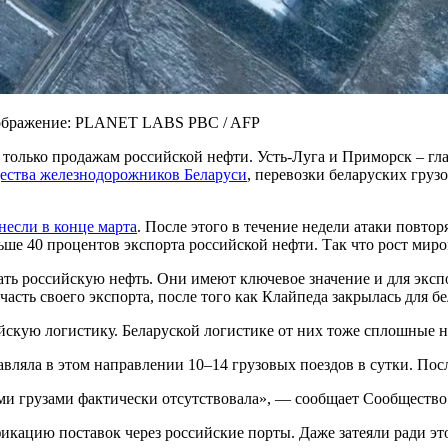
Изображение: PLANET LABS PBC / AFP
только продажам российской нефти. Усть-Луга и Приморск – гла
ества железнодорожников Беларуси
, перевозки беларуских груз
несли в конце марта
. После этого в течение недели атаки повто
льше 40 процентов экспорта российской нефти. Так что рост мир
ать российскую нефть. Они имеют ключевое значение и для эксп
сть своего экспорта, после того как Клайпеда закрылась для бе
йскую логистику. Беларуской логистике от них тоже сплошные н
вляла в этом направлении 10–14 грузовых поездов в сутки. Посл
ными грузами фактически отсутствовала», — сообщает Сообществ
икацию поставок через российские порты. Даже затеяли ради эт