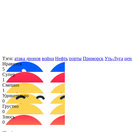
Тэги:
атака дронов
война
Нефть
порты
Приморск
Уть-Луга
цен
Нравится
5
Супер
1
Смешно
1
Удивительно
0
Грустно
0
Злюсь
0