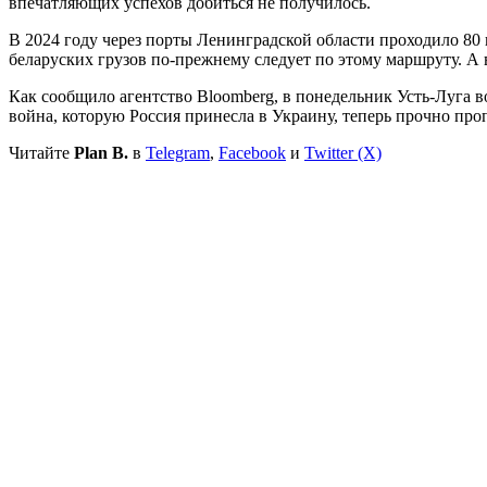
впечатляющих успехов добиться не получилось.
В 2024 году через порты Ленинградской области проходило 80 п
беларуских грузов по-прежнему следует по этому маршруту. А
Как сообщило агентство Bloomberg, в понедельник Усть-Луга во
война, которую Россия принесла в Украину, теперь прочно про
Читайте
Plan B.
в
Telegram
,
Facebook
и
Twitter (X)