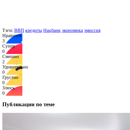
Тэги:
ВВП
кредиты
Нацбанк
экономика
эмиссия
Нравится
3
Супер
0
Смешно
2
Удивительно
0
Грустно
0
Злюсь
0
Публикации по теме