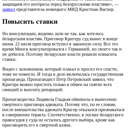
защищаем его интересы перед белорусскими властями», —
заявил
представитель немецкого МИД Кристиан Вагнер.
Повысить ставки
Но консультации, видимо, шли не так, как хотелось
беларуским властям. Приговор Кригеру суд вынес в конце
июня. 22 июля приговор вступил в законную силу. Все это
время Минск консультировался с Германией, но своего так и
не добился. Поэтому беларуские власти решили повысить
ставки.
Видео с заложником, который плакал и просил его спасти,
тоже не помогло. И тогда в дело включилась государственная
пропаганда. Пропагандист Петр Петровский заявил, что
Кригера можно простить только в обмен на снятие всех
санкций и выплату репараций.
Пропагандистка Людмила Гладкая обвинила в вынесении
смертного приговора адвоката. Потому что, по ее словам,
после вмешательства адвоката Кригер отказался признаваться
в совершении теракта. Соответственно, в логике беларуского
правосудия у суда не осталось другого выбора, кроме как
приговорить его к смертной казни.