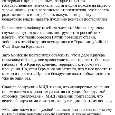
Интервью с приговоренным, которое показали
государственные телеканалы, один в один похоже на видео с
заложниками, которые записывают похитители, что послать
родственникам и потребовать выкуп. Размер выкупа
беларуские власти назвать публично все-таки постеснялись.
Большинство наблюдателей считает, что Минск в данном
случае выступил всего лишь инструментом российских
властей. Что таким образом Путин повышает ставки,
добиваясь освобождения осужденного в Германии убийцы из
ФСБ Вадима Красикова.
Зато Минск не постеснялся объяснить, что в деле Кригера
неумолимое беларуское правосудие может проявить большую
гибкость. Что Кригер, конечно, террорист, которому нет
прощения. Но, если Германия заплатит то, что у нее просят, то
можно и простить. Причем беларуские власти объяснили это
уже не один раз.
Сначала беларуский МИД заявил, что «конкретные решения
по имеющимся вариантам развития ситуации белорусской
стороной предложены». МИД Германии подтвердил, что
ведет с беларускими властями консультации по этому вопросу.
«Мы занимаемся его судьбой и с самого начала оказываем ему
интенсивную консульскую поддержку. А также активно