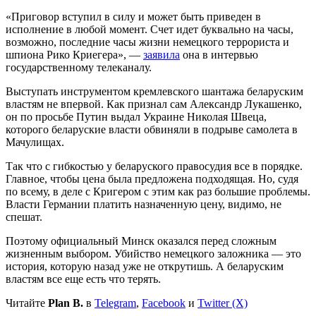
«Приговор вступил в силу и может быть приведен в
исполнение в любой момент. Счет идет буквально на часы,
возможно, последние часы жизни немецкого террориста и
шпиона Рико Криегера», —
заявила
она в интервью
государственному телеканалу.
Выступать инструментом кремлевского шантажа беларуским
властям не впервой. Как признал сам Александр Лукашенко,
он по просьбе Путин выдал Украине Николая Швеца,
которого беларуские власти обвиняли в подрыве самолета в
Мачулищах.
Так что с гибкостью у беларуского правосудия все в порядке.
Главное, чтобы цена была предложена подходящая. Но, судя
по всему, в деле с Кригером с этим как раз большие проблемы.
Власти Германии платить назначенную цену, видимо, не
спешат.
Поэтому официальный Минск оказался перед сложным
жизненным выбором. Убийство немецкого заложника — это
история, которую назад уже не открутишь. А беларуским
властям все еще есть что терять.
Читайте
Plan B.
в
Telegram
,
Facebook
и
Twitter (X)