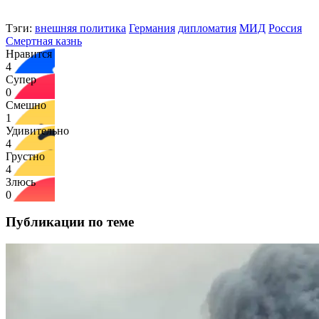
Тэги:
внешняя политика
Германия
дипломатия
МИД
Россия
Смертная казнь
Нравится
4
Супер
0
Смешно
1
Удивительно
4
Грустно
4
Злюсь
0
Публикации по теме