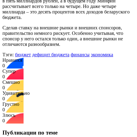
в пять миллиардов рублей, а в будущем году Минфин
рассчитывает всего только на четыре. Но даже четыре
миллиарда – это десять процентов всех доходов беларуского
бюджета.
Сделав ставку на внешние рынки и внешних спонсоров,
правительство немного рискует. Особенно учитывая, что
спонсор у него остался только один, а внешние рынки не
отличаются разнообразием.
Тэги:
бюджет
дефицит бюджета
финансы
экономика
Нравится
0
Супер
0
Смешно
0
Удивительно
0
Грустно
0
Злюсь
0
Публикации по теме