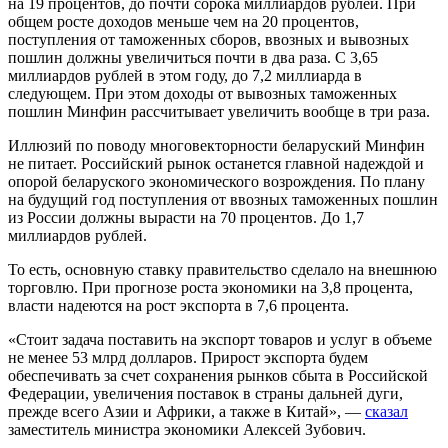
на 19 процентов, до почти сорока миллиардов рублей. При
общем росте доходов меньше чем на 20 процентов,
поступления от таможенных сборов, ввозных и вывозных
пошлин должны увеличиться почти в два раза. С 3,65
миллиардов рублей в этом году, до 7,2 миллиарда в
следующем. При этом доходы от вывозных таможенных
пошлин Минфин рассчитывает увеличить вообще в три раза.
Иллюзий по поводу многовекторности беларуский Минфин
не питает. Российский рынок останется главной надеждой и
опорой беларуского экономического возрождения. По плану
на будущий год поступления от ввозных таможенных пошлин
из России должны вырасти на 70 процентов. До 1,7
миллиардов рублей.
То есть, основную ставку правительство сделало на внешнюю
торговлю. При прогнозе роста экономики на 3,8 процента,
власти надеются на рост экспорта в 7,6 процента.
«Стоит задача поставить на экспорт товаров и услуг в объеме
не менее 53 млрд долларов. Прирост экспорта будем
обеспечивать за счет сохранения рынков сбыта в Российской
Федерации, увеличения поставок в страны дальней дуги,
прежде всего Азии и Африки, а также в Китай», —
сказал
заместитель министра экономики Алексей Зубович.