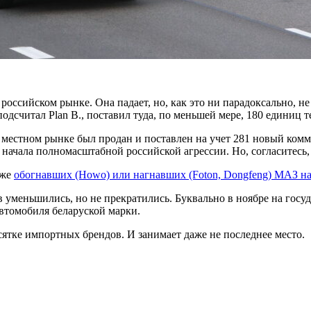
оссийском рынке. Она падает, но, как это ни парадоксально, не
одсчитал Plan B., поставил туда, по меньшей мере, 180 единиц т
 местном рынке был продан и поставлен на учет 281 новый ком
 до начала полномасштабной российской агрессии. Но, согласите
уже
обогнавших (Нowo) или нагнавших (Foton, Dongfeng) МАЗ н
 уменьшились, но не прекратились. Буквально в ноябре на гос
 автомобиля беларуской марки.
ятке импортных брендов. И занимает даже не последнее место.