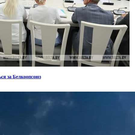
ся за Белкоопсоюз