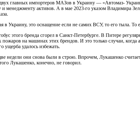
а двух главных импортеров МАЗов в Украину — «Автомаз- Украи
 и менеджменту активов. А в мае 2023-го указом Владимира Зе
аза.
я в Украину, это оснащение если не самих ВСУ, то его тыла. То
обус этого бренда сгорел в Санкт-Петербурге. В Питере регуляр
ых пожаров на машинах этих брендов. И это только случаи, когд
о ущерба удалось избежать.
 две недели они снова были в строю. Впрочем, Лукашенко считае
ого Лукашенко, конечно, не говорил.