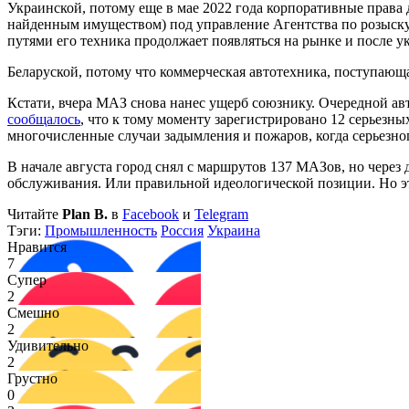
Украинской, потому еще в мае 2022 года корпоративные прав
найденным имуществом) под управление Агентства по розыску
путями его техника продолжает появляться на рынке и после ук
Беларуской, потому что коммерческая автотехника, поступающа
Кстати, вчера МАЗ снова нанес ущерб союзнику. Очередной авт
сообщалось
, что к тому моменту зарегистрировано 12 серьезн
многочисленные случаи задымления и пожаров, когда серьезног
В начале августа город снял с маршрутов 137 МАЗов, но через
обслуживания. Или правильной идеологической позиции. Но эт
Читайте
Plan B.
в
Facebook
и
Telegram
Тэги:
Промышленность
Россия
Украина
Нравится
7
Супер
2
Смешно
2
Удивительно
2
Грустно
0