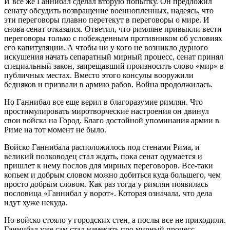
И все же Ганнибал сделал вторую попытку. Он предложил
сенату обсудить возвращение военнопленных, надеясь, что
эти переговоры плавно перетекут в переговоры о мире. И
снова сенат отказался. Ответил, что римляне привыкли вести
переговоры только с побежденным противником об условиях
его капитуляции. А чтобы ни у кого не возникло дурного
искушения начать сепаратный мирный процесс, сенат принял
специальный закон, запрещавший произносить слово «мир» в
публичных местах. Вместо этого консулы вооружили
бедняков и призвали в армию рабов. Война продолжилась.
Но Ганнибал все еще верил в благоразумие римлян. Что
простимулировать миротворческие настроения он двинул
свои войска на Город. Благо достойной упоминания армии в
Риме на тот момент не было.
Войско Ганнибала расположилось под стенами Рима, и
великий полководец стал ждать, пока сенат одумается и
пришлет к нему послов для мирных переговоров. Все-таки
копьем и добрым словом можно добиться куда большего, чем
просто добрым словом. Как раз тогда у римлян появилась
пословица «Ганнибал у ворот». Которая означала, что дела
идут хуже некуда.
Но войско стояло у городских стен, а послы все не приходили.
Ганнибал уже сам стал намекать про мирный процесс,