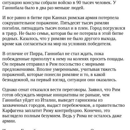
ситуацию консулы собрали войско в 90 тысяч человек. У
Ганнибала было в два раз меньше людей.
И все равно в битве при Каннах римская армия потерпела
сокрушительное поражение. Пятьдесят тысяч римлян
погибли, пятнадцать тысяч попал и в плен. Город погрузился
в траур. Не было семьи, которая бы не потеряла в этой битве
родных. Казалось, что у римлян не было другого выхода,
кроме как согласиться на мир на условиях победителя.
В отличие от Пирра, Ганнибал не стал ждать, пока
побежденные приползут к нему на коленях просить пощады.
Он первым отправил в Рим посольство с мирными
предложениями. Вполне умеренными, учитывая тяжесть
поражений, которые понесли римляне и то, в какой
безнадежной, на первый взгляд, ситуации они оказались.
Однако сенат отказался вести переговоры. Заявил, что Рим
готов обсуждать мирные инициативы не раньше, чем
Ганнибал уйдет из Италии, выведет гарнизоны из
захваченных городов, выдаст перебежчиков, а правительство
Карфагена заплатит Риму контрибуцию. Конечно, это
выглядело полным безумием. Ведь у Рима не осталось даже
армии.