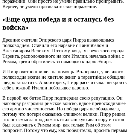
поражений. Они просто не умели правильно проигрывать.
Вернее, не умели признавать свое поражение.
«Еще одна победа и я останусь без
войска»
Древние считали Эпирского царя Пирра выдающимся
полководцем. Ставили его наравне с Ганнибалом и
Александром Великим. Поэтому, когда у греческого города
Тарента, расположенного на юге Италии, началась война с
Римом, греки обратились за помощью к царю Эпира.
И Пирр охотно пришел на помощь. Во-первых, у великого
полководца всегда не хватало денег, а тарентийцы обещали
щедро заплатить. А во-вторых, Пирр рассчитывал выкроить
себе в южной Италии небольшое царство.
В первой же битве Пирр подтвердил свою репутацию. Он
наголову разгромил римское войско, вдвое превосходившее
его армию численностью. Но победа царя не обрадовала,
потому что потери оказались слишком велики. Пирр решил,
что нет смысла продолжать итальянскую авантюру и готов
был заключить с Римом мир, как только Рим об этом
попросит. Потому что ему, как победителю, просить первым