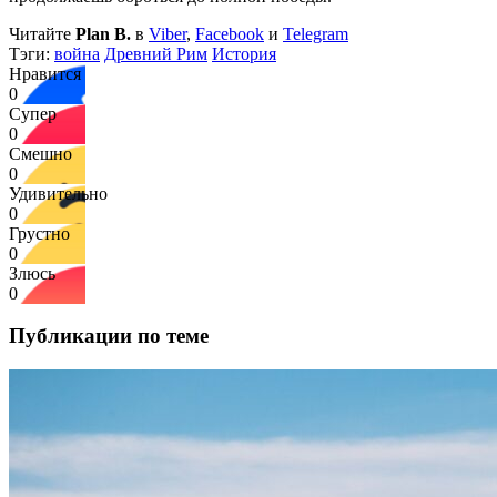
Читайте
Plan B.
в
Viber
,
Facebook
и
Telegram
Тэги:
война
Древний Рим
История
Нравится
0
Супер
0
Смешно
0
Удивительно
0
Грустно
0
Злюсь
0
Публикации по теме