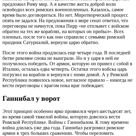
предложил Риму мир. А в качестве жеста доброй воли
освободил всех римских военнопленных. Казалось, самое
время было договориться. Но нет. Миротворческий процесс
опять не задался. На предложения о мире сенат ответил, что
переговоры не начнутся, пока Пирр «не отплывет с войском
обратно на тех же кораблях, на которых он прибыл». Всех
пленных, после того как они справили с семьями римский
праздник Сатурналий, вернули царю обратно.
После этого война продлилась еще четыре года. В последней
битве римляне снова не выиграли. Но и у царя в ней не
получилось победить. От армии, которую он привел с собой в
Италию, осталась едва четверть. Остатки этого войска царь
погрузил на корабли и вернулся с ними домой. А у Римской
Республики появилось новое, негласное правило – никогда не
вести переговоры с врагом пока враг побеждает.
Ганнибал у ворот
Этот принцип особенно ярко проявился через шестьдесят лет,
во время самой тяжелой войны, которую довелось вести
Римской Республике. Войны с Ганнибалом. К тому времени
война длилась уже два года. Ганнибал разгромил римские
армии в трех больших сражениях. Чтобы переломить