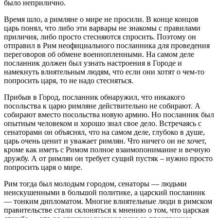
было неприлично.
Время шло, а римляне о мире не просили. В конце концов
царь понял, что либо эти варвары не знакомы с правилами
приличия, либо просто стесняются спросить. Поэтому он
отправил в Рим неофициального посланника для проведения
переговоров об обмене военнопленными. На самом деле
посланник должен был узнать настроения в Городе и
намекнуть влиятельным людям, что если они хотят о чем-то
попросить царя, то не надо стесняться.
Прибыв в Город, посланник обнаружил, что никакого
посольства к царю римляне действительно не собирают. А
собирают вместо посольства новую армию. Но посланник был
опытным человеком и хорошо знал свое дело. Встречаясь с
сенаторами он объяснял, что на самом деле, глубоко в душе,
царь очень ценит и уважает римлян. Что ничего он не хочет,
кроме как иметь с Римом полное взаимопонимание и вечную
дружбу. А от римлян он требует сущий пустяк – нужно просто
попросить царя о мире.
Рим тогда был молодым городом, сенаторы — людьми
неискушенными в большой политике, а царский посланник
— тонким дипломатом. Многие влиятельные люди в римском
правительстве стали склоняться к мнению о том, что царская