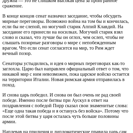
дружба — это не слишком высокая цена за проигранное
сражение.
В конце концов сенат назначил заседание, чтобы обсудить
мирные переговоры. Возможно война на том бы и кончилась,
если бы не слепой, но могучий старик Аппий Клавдий. На
заседание его принесли на носилках. Могучий старик взял
слово и сказал, что лучше бы он оглох, чем ослеп, чтобы не
слышать позорные разговоры о мире с непобежденным
врагом. Что если сенат согласится на мир, то Рим ждет
вечный позор.
Сенаторы устыдились, и идея о мирных переговорах как-то
заглохла. Царю был направлен официальный ответ о том, что
никакой мир с ним невозможен, пока царское войско остается
на территории Италии. Новая римская армия отправилась в
поход.
И снова царь победил. И снова он был очень не рад своей
победе. Именно после битвы при Аускул в ответ на
поздравления с победой Пирр сказал свои знаменитые слова:
«Еще одна такая победа и я останусь без войска». Потому что
после этой битвы у царя осталась чуть больше половины
армии.
Наплевав на приличия и дипломатические правила царь сам