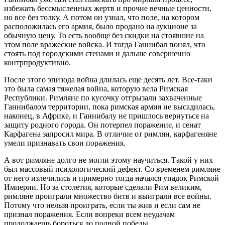
избежать бессмысленных жертв и прочие вечные ценности,
но все без толку. А потом он узнал, что поле, на котором
расположилась его армия, было продано на аукционе за
обычную цену. То есть вообще без скидки на стоявшие на
этом поле вражеские войска. И тогда Ганнибал понял, что
стоять под городскими стенами и дальше совершенно
контрпродуктивно.
После этого эпизода война длилась еще десять лет. Все-таки
это была самая тяжелая война, которую вела Римская
Республики. Римляне по кусочку отгрызали захваченные
Ганнибалом территории, пока римская армия не высадилась,
наконец, в Африке, и Ганнибалу не пришлось вернуться на
защиту родного города. Он потерпел поражение, и сенат
Карфагена запросил мира. В отличие от римлян, карфагеняне
умели признавать свои поражения.
А вот римляне долго не могли этому научиться. Такой у них
был массовый психологический дефект. Со временем римляне
от него излечились и примерно тогда начался упадок Римской
Империи. Но за столетия, которые сделали Рим великим,
римляне проиграли множество битв и выиграли все войны.
Потому что нельзя проиграть, если ты жив и если сам не
признал поражения. Если вопреки всем неудачам
продолжаешь бороться до полной победы.