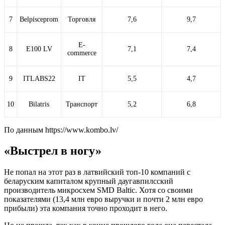
7
Belpisceprom
Торговля
7,6
9,7
E-
8
E100 LV
7,1
7,4
commerce
9
ITLABS22
IT
5,5
4,7
10
Bilatris
Транспорт
5,2
6,8
По данным https://www.kombo.lv/
«Выстрел в ногу»
Не попал на этот раз в латвийский топ-10 компаний с
беларуским капиталом крупный даугавпилсский
производитель микросхем SMD Baltic. Хотя со своими
показателями (13,4 млн евро выручки и почти 2 млн евро
прибыли) эта компания точно проходит в него.