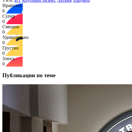
Тэги:
ИТ
Крупный бизнес
Латвия
Хардвер
Нравится
6
Супер
0
Смешно
0
Удивительно
0
Грустно
0
Злюсь
0
Публикации по теме