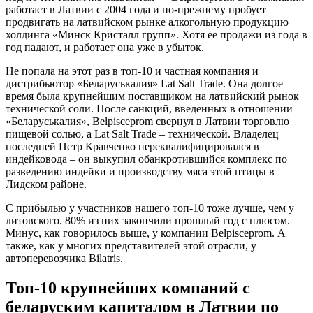
работает в Латвии с 2004 года и по-прежнему пробует
продвигать на латвийском рынке алкогольную продукцию
холдинга «Минск Кристалл групп». Хотя ее продажи из года в
год падают, и работает она уже в убыток.
Не попала на этот раз в топ-10 и частная компания и
дистрибьютор «Беларуськалия» Lat Salt Trade. Она долгое
время была крупнейшим поставщиком на латвийский рынок
технической соли. После санкций, введенных в отношении
«Беларуськалия», Belpisceprom свернул в Латвии торговлю
пищевой солью, а Lat Salt Trade – технической. Владелец
последней Петр Кравченко переквалифицировался в
индейковода – он выкупил обанкротившийся комплекс по
разведению индейки и производству мяса этой птицы в
Лидском районе.
С прибылью у участников нашего топ-10 тоже лучше, чем у
литовского. 80% из них закончили прошлый год с плюсом.
Минус, как говорилось выше, у компании Belpisceprom. А
также, как у многих представителей этой отрасли, у
автоперевозчика Bilatris.
Топ-10 крупнейших компаний с
беларуским капиталом в Латвии по