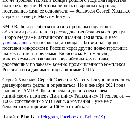
Но не прошла, так как в конце прошлого года она перестала
быть беларуской. И чтобы лишить ее «родных корней»,
постарались сами ее основатели — беларусы Сергей Хвалько,
Сергей Саевец и Максим Богуш.
SMD Baltic и ее собственники в прошлом году стали
объектами резонансного расследования беларуского центра
«Бюро Медиа» и латвийского издания Re:Baltica. В нем
утверждалось
, что владельцы завода в Латвии наладили
поставки микросхем в Россию через другие подконтрольные
им компании за пределами Евросоюза. В том числе,
микросхемы отправлялись российским компаниям,
работающим по заказам военно-промышленного комплекса
России и находящимся под санкциями США.
Сергей Хвалько, Сергей Саевец и Максим Богуш попытались
дезавуировать факты и оправдаться. Но в декабре 2024 года
вышли из SMD Baltic и передали доли в нем своем
латвийскому партнеру Дмитрийсу Радкевичсу. И теперь он —
100% собственник SMD Baltic, а компания – уже не с
беларускими корнями, а 100% латвийская.
Читайте
Plan B.
в
Telegram
,
Facebook
и
Twitter (X)