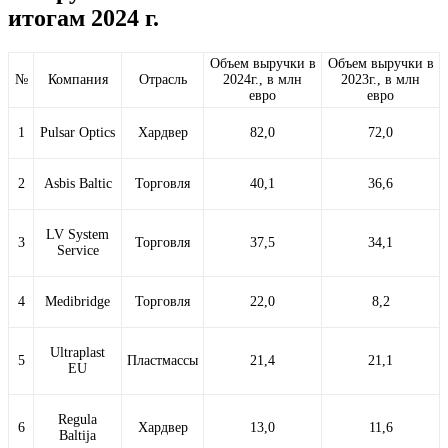
итогам 2024 г.
Объем выручки в
Объем выручки в
№
Компания
Отрасль
2024г., в млн
2023г., в млн
евро
евро
1
Pulsar Optics
Хардвер
82,0
72,0
2
Asbis Baltic
Торговля
40,1
36,6
LV System
3
Торговля
37,5
34,1
Service
4
Medibridge
Торговля
22,0
8,2
Ultraplast
5
Пластмассы
21,4
21,1
EU
Regula
6
Хардвер
13,0
11,6
Baltija