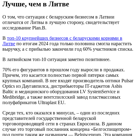
Лучше, чем в Литве
О том, что ситуация с беларуским бизнесом в Латвии
отличатся от Литвы в лучшую сторону, свидетельствует
исследование Plan.B.
В
топ-10 крупнейших бизнесов с беларускими корнями в
Литве
по итогам 2024 года только половина смогла нарастить
выручку, а с прибылью закончили год 60% участников списка.
В латвийском топ-10 ситуация заметно позитивнее.
70% его фигурантов в прошлом году выросли в продажах.
Причем, это касается полностью первой пятерки самых
крупных компаний. В нее входят производитель оптики Pulsar
Optics из Даугавпилса, дистрибьюторы IT-гаджетов Asbis
Baltic и медицинского оборудования LV SystemService и
Medibridge, а также вентспилсский завод пластмассовых
полуфабрикатов Ultraplast EU.
Среди тех, кто оказался в минусах, – один из последних
представителей государственной беларуской
торговопроводящей сети в странах Евросоюза. В данном
случае это торговый посланник концерна «Белгоспищепром»
под почти таким же названием — Belpisceprom. Эта компания