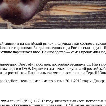
оей свинины на китайский рынок, получила-таки соответствующ
ого не спрашивал. За три последних года Россия стала крупне
активно наращивает ввоз. Свиноводство — самая проблемная под
мпортерах. География поставок постоянно расширяется. Идут по
ь экспорт и в ОАЭ. Одним из значимых покупателей российской с
лава российской Национальной мясной ассоциации Сергей Юш
ров) действительно имели место быть в 2011-2012 годах. Для ср
 чума свиней (АЧС). В 2013 году значительная часть поголовья 
те на собственном рынке пошел вниз. В 2015-м он, например, р