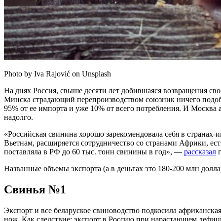
Photo by Iva Rajović on Unsplash
На днях Россия, свыше десяти лет добившаяся возвращения св
Минска страдающий перепроизводством союзник ничего подобн
95% от ее импорта и уже 10% от всего потребления. И Москва 
надолго.
«Российская свинина хорошо зарекомендовала себя в странах-и
Вьетнам, расширяется сотрудничество со странами Африки, ест
поставляла в РФ до 60 тыс. тонн свинины в год», —
рассказал
г
Названные объемы экспорта (а в деньгах это 180-200 млн долла
Свинья №1
Экспорт и все беларуское свиноводство подкосила африканская
нож. Как следствие: экспорт в Россию при нарастающем дефици