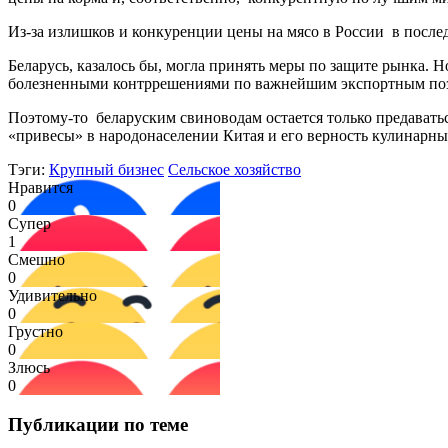
Из-за излишков и конкуренции цены на мясо в России
в после
Беларусь, казалось бы, могла принять меры по защите рынка
болезненными контррешениями по важнейшим экспортным поз
Поэтому-то
беларуским свиноводам остается только предаватьс
«привесы» в народонаселении Китая и его верность кулинарны
Тэги:
Крупный бизнес
Сельское хозяйство
Нравится
0
Супер
1
Смешно
0
Удивительно
0
Грустно
0
Злюсь
0
Публикации по теме