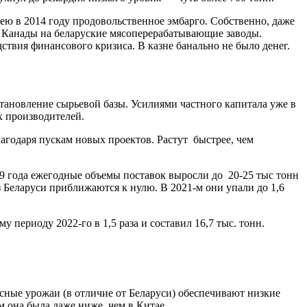
ею в 2014 году продовольственное эмбарго. Собственно, даже
 Канады на беларуские мясоперерабатывающие заводы.
ствия финансового кризиса. В казне банально не было денег.
тановление сырьевой базы. Усилиями частного капитала уже в
х производителей.
агодаря пускам новых проектов. Растут
быстрее, чем
9 года ежегодные объемы поставок выросли до
20-25 тыс тонн
з Беларуси приближаются к нулю. В 2021-м они упали до 1,6
 периоду 2022-го в 1,5 раза и составил 16,7 тыс. тонн.
сные урожаи (в отличие от Беларуси) обеспечивают низкие
 она была даже ниже, чем в Китае.