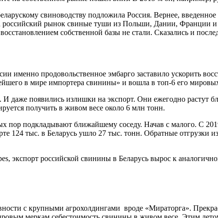
еларускому свиноводству подложила Россия. Вернее, введенное 
а российский рынок свиные туши из Польши, Дании, Франции и
восстановлением собственной базы не стали. Сказались и послед
сии именно продовольственное эмбарго заставило ускорить восс
нейшего в мире импортера свинины» и вошла в топ-6 его мировы
 И даже появились излишки на экспорт. Они ежегодно растут бл
ируется получить в живом весе около 6 млн тонн.
х пор подкладывают ближайшему соседу. Начав с малого. С 201
рте 124 тыс. в Беларусь ушло 27 тыс. тонн. Обратные отгрузки и
s, экспорт российской свинины в Беларусь вырос к аналогичному
ивности с крупными агрохолдингами
вроде «Мираторга». Прекра
овым меркам себестоимость свинины в живом весе. Этим летом