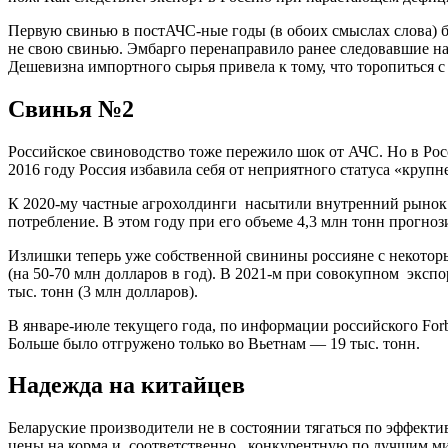
Первую свинью в постАЧС-ные годы (в обоих смыслах слова) б
не свою свинью. Эмбарго перенаправило ранее следовавшие н
Дешевизна импортного сырья привела к тому, что торопиться с 
Свинья №2
Российское свиноводство тоже пережило шок от АЧС. Но в Рос
2016 году Россия избавила себя от неприятного статуса «круп
К 2020-му частные агрохолдинги
насытили внутренний рынок.
потребление. В этом году при его объеме 4,3 млн тонн прогноз
Излишки теперь уже собственной свинины россияне с некоторы
(на 50-70 млн долларов в год). В 2021-м при совокупном
экспо
тыс. тонн (3 млн долларов).
В январе-июле текущего года, по информации российского Forbe
Больше было отгружено только во Вьетнам — 19 тыс. тонн.
Надежда на китайцев
Беларуские производители не в состоянии тягаться по эффект
цены на корма и, соответственно,
конкурентную по лучшим мир