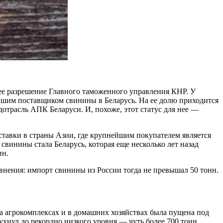
ее разрешение Главного таможенного управления КНР. У
йшим поставщиком свинины в Беларусь. На ее долю приходится
отрасль АПК Беларуси. И, похоже, этот статус для нее —
ставки в страны Азии, где крупнейшим покупателем является
винины стала Беларусь, которая еще несколько лет назад
ин.
авнения: импорт свинины из России тогда не превышал 50 тонн.
на агрокомплексах и в домашних хозяйствах была пущена под
ухнул до рекордно низкого уровня — чуть более 700 тонн.