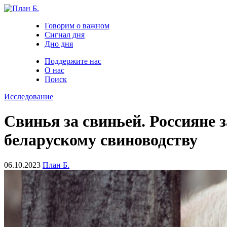
Говорим о важном
Сигнал дня
Дно дня
Поддержите нас
О нас
Поиск
Исследование
Свинья за свиньей. Россияне 
беларускому свиноводству
06.10.2023
План Б.