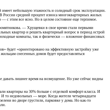
й имеет небольшую этажность и солидный срок эксплуатации.
. В России средний процент износа многоквартирных жилых
 — с этим все ясно. Но в целом состояние еще терпимое.
ыромятникова. — Хрущевки в свое время стали первыми
льных квартир и решить квартирный вопрос в период острой
 проходные комнаты, так и физически — вложение финансовых
ов» будет «ориентировано на эффективную застройку уже
жильцам снесенных домов будет предоставляться
е давать лишнее время на возмущение. Но уже сейчас видны
али квартиры на 30% больше с отделкой комфорт-класса. И
. И то недовольных — море. Когда жители четырнадцати
лени во дворе грустили, парковке у дома. Но как-то
али.