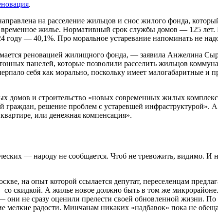
еновация
.
аправлена на расселение жильцов и снос жилого фонда, которы
ак временное жилье. Нормативный срок службы домов — 125 лет
4 году — 40,1%. Про моральное устаревание напоминать не надо
занимается реновацией жилищного фонда, — заявила Анжелина С
онных панелей, которые позволили расселить жильцов коммуна
черпало себя как морально, поскольку имеет малогабаритные и
ых домов и строительство «новых современных жилых комплекс
граждан, решение проблем с устаревшей инфраструктурой». А 
 квартире, или денежная компенсация».
ских — народу не сообщается. Чтоб не тревожить, видимо. И н
кве, на опыт которой ссылается депутат, переселенцам предлаг
 со скидкой. А жилье новое должно быть в том же микрорайоне
 они не сразу оценили прелести своей обновленной жизни. По зе
ие мелкие радости. Минчанам никаких «надбавок» пока не обещ