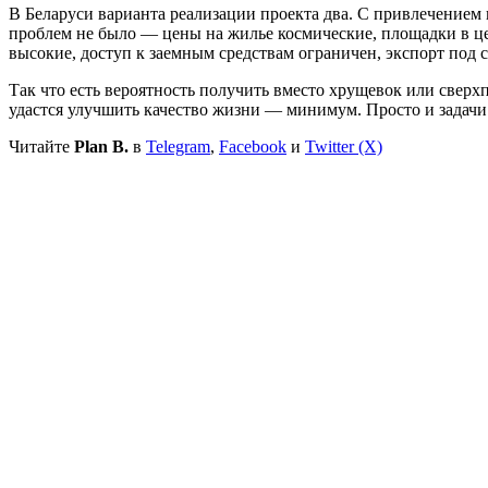
В Беларуси варианта реализации проекта два. С привлечением
проблем не было — цены на жилье космические, площадки в це
высокие, доступ к заемным средствам ограничен, экспорт под 
Так что есть вероятность получить вместо хрущевок или сверх
удастся улучшить качество жизни — минимум. Просто и задачи 
Читайте
Plan B.
в
Telegram
,
Facebook
и
Twitter (X)