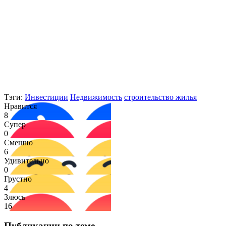
Тэги:
Инвестиции
Недвижимость
строительство жилья
Нравится
8
Супер
0
Смешно
6
Удивительно
0
Грустно
4
Злюсь
16
Публикации по теме