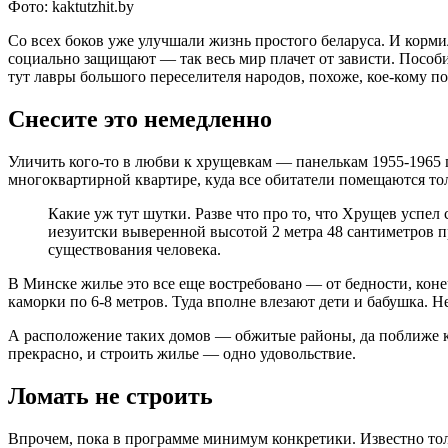
Фото: kaktutzhit.by
Со всех боков уже улучшали жизнь простого беларуса. И корми
социально защищают — так весь мир плачет от зависти. Пособ
тут лавры большого переселителя народов, похоже, кое-кому по
Снесите это немедленно
Уличить кого-то в любви к хрущевкам — панелькам 1955-1965
многоквартирной квартире, куда все обитатели помещаются тол
Какие уж тут шутки. Разве что про то, что Хрущев успел 
иезуитски выверенной высотой 2 метра 48 сантиметров 
существования человека.
В Минске жилье это все еще востребовано — от бедности, коне
каморки по 6-8 метров. Туда вполне влезают дети и бабушка. Н
А расположение таких домов — обжитые районы, да поближе к 
прекрасно, и строить жилье — одно удовольствие.
Ломать не строить
Впрочем, пока в программе минимум конкретики. Известно то