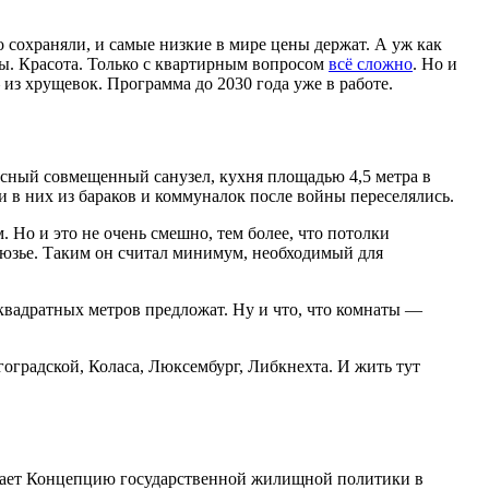
 сохраняли, и самые низкие в мире цены держат. А уж как
ры. Красота. Только с квартирным вопросом
всё сложно
. Но и
 из хрущевок. Программа до 2030 года уже в работе.
сный совмещенный санузел, кухня площадью 4,5 метра в
и в них из бараков и коммуналок после войны переселялись.
. Но и это не очень смешно, тем более, что потолки
бюзье. Таким он считал минимум, необходимый для
квадратных метров предложат. Ну и что, что комнаты —
оградской, Коласа, Люксембург, Либкнехта. И жить тут
ывает Концепцию государственной жилищной политики в