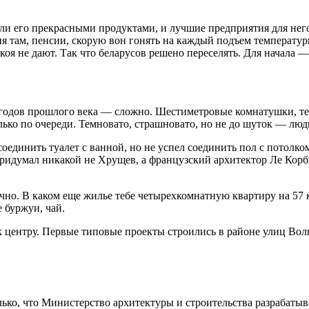
ли его прекрасными продуктами, и лучшие предприятия для него
ия там, пенсии, скорую вон гонять на каждый подъем температу
коя не дают. Так что беларусов решено переселять. Для начала —
 годов прошлого века — сложно. Шестиметровые комнатушки, те
ько по очереди. Темновато, страшновато, но не до шуток — люд
соединить туалет с ванной, но не успел соединить пол с потолком
придумал никакой не Хрущев, а французский архитектор Ле Кор
чно. В каком еще жилье тебе четырехкомнатную квартиру на 57 
е буржуи, чай.
центру. Первые типовые проекты строились в районе улиц Волг
лько, что Министерство архитектуры и строительства разрабат