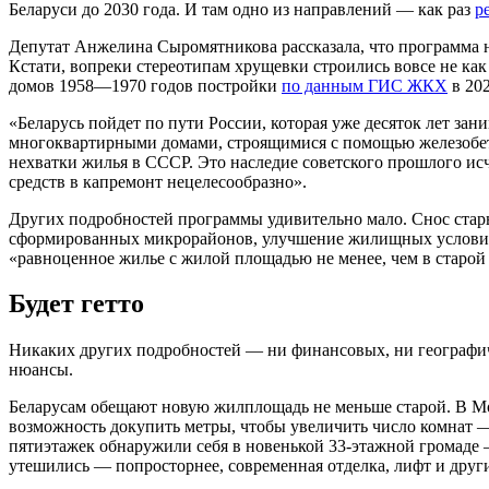
Беларуси до 2030 года. И там одно из направлений — как раз
р
Депутат Анжелина Сыромятникова рассказала, что программа н
Кстати, вопреки стереотипам хрущевки строились вовсе не к
домов 1958—1970 годов постройки
по данным ГИС ЖКХ
в 202
«Беларусь пойдет по пути России, которая уже десяток лет 
многоквартирными домами, строящимися с помощью железобет
нехватки жилья в СССР. Это наследие советского прошлого ис
средств в капремонт нецелесообразно».
Других подробностей программы удивительно мало. Снос стар
сформированных микрорайонов, улучшение жилищных условий 
«равноценное жилье с жилой площадью не менее, чем в старой
Будет гетто
Никаких других подробностей — ни финансовых, ни географиче
нюансы.
Беларусам обещают новую жилплощадь не меньше старой. В Мос
возможность докупить метры, чтобы увеличить число комнат —
пятиэтажек обнаружили себя в новенькой 33-этажной громаде —
утешились — попросторнее, современная отделка, лифт и друг