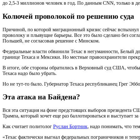
до 2,5-3 миллионов человек в год. По данным CNN, только в дек
Колючей проволокой по решению суда
Причиной, по которой миграционный кризис сейчас вспыхнул с
проволоку и плывущие барьеры. Все это было сделано без согл
Польшей, не согласовав решение с Минском.
Федеральные власти обвинили Техас в негуманности, Белый до
границе Техаса и Мексики. Но местные правоохранители прекр
В итоге, обе стороны обратились в Верховный суд США, чтобы т
Техаса надо было убрать.
Но не тут-то было. Губернатор Техаса республиканец Грег Эбб
Эта атака на Байдена?
Вся эта ситуация на фоне предстоящих выборов президента С
Трампа, который хочет еще раз баллотироваться и выступает з
Как считает политолог
Руслан Бортник
, надо понимать, что т
«Техас фактически выгнал федеральных пограничников и тепер