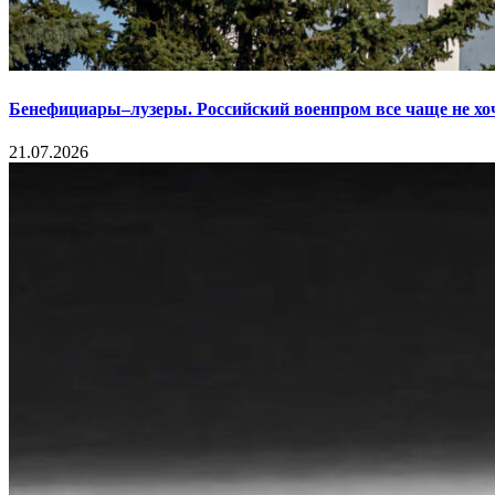
Бенефициары–лузеры. Российский военпром все чаще не хо
21.07.2026