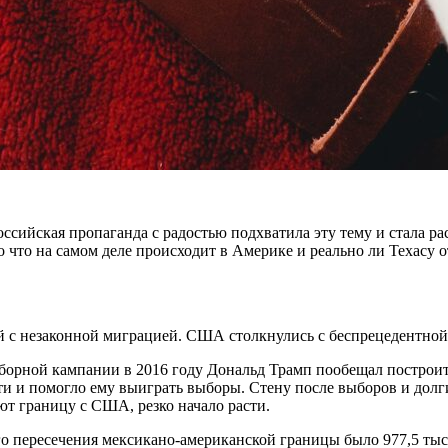
сийская пропаганда с радостью подхватила эту тему и стала ра
 что на самом деле происходит в Америке и реально ли Техасу 
ый с незаконной миграцией. США столкнулись с беспрецедентн
орной кампании в 2016 году Дональд Трамп пообещал построить 
ти и помогло ему выиграть выборы. Стену после выборов и долги
ют границу с США, резко начало расти.
го пересечения мексикано-американской границы было 977,5 тыс