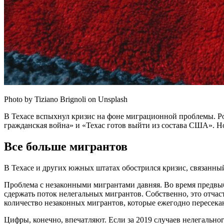
Photo by Tiziano Brignoli on Unsplash
В Техасе вспыхнул кризис на фоне миграционной проблемы. Рос
гражданская война» и «Техас готов выйти из состава США». Но
Все больше мигрантов
В Техасе и других южных штатах обострился кризис, связанн
Проблема с незаконными мигрантами давняя. Во время предвыб
сдержать поток нелегальных мигрантов. Собственно, это отчас
количество незаконных мигрантов, которые ежегодно пересека
Цифры, конечно, впечатляют. Если за 2019 случаев нелегально