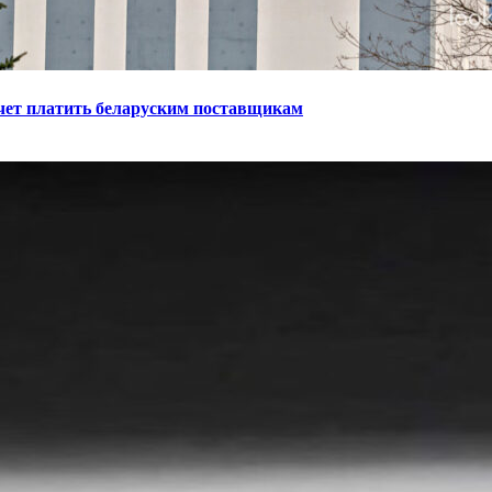
чет платить беларуским поставщикам