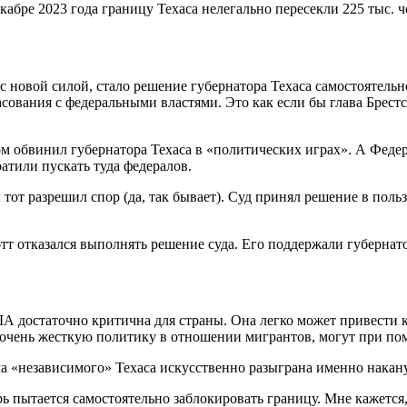
абре 2023 года границу Техаса нелегально пересекли 225 тыс. че
 новой силой, стало решение губернатора Техаса самостоятель
асования с федеральными властями. Это как если бы глава Брес
м обвинил губернатора Техаса в «политических играх». А Федер
атили пускать туда федералов.
от разрешил спор (да, так бывает). Суд принял решение в польз
отт отказался выполнять решение суда. Его поддержали губернат
ША достаточно критична для страны. Она легко может привести
а очень жесткую политику в отношении мигрантов, могут при по
ема «независимого» Техаса искусственно разыграна именно накан
ь пытается самостоятельно заблокировать границу. Мне кажется