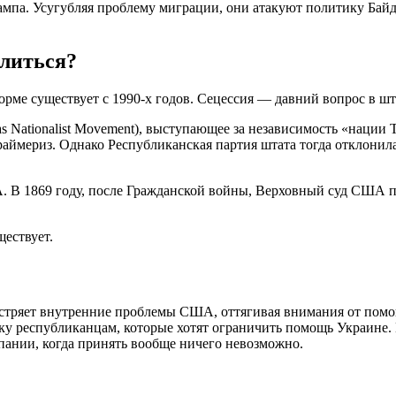
мпа. Усугубляя проблему миграции, они атакуют политику Байде
елиться?
форме существует с 1990-х годов. Сецессия — давний вопрос в ш
 Nationalist Movement), выступающее за независимость «нации 
раймериз. Однако Республиканская партия штата тогда отклонил
. В 1869 году, после Гражданской войны, Верховный суд США п
ществует.
остряет внутренние проблемы США, оттягивая внимания от помо
руку республиканцам, которые хотят ограничить помощь Украине.
пании, когда принять вообще ничего невозможно.