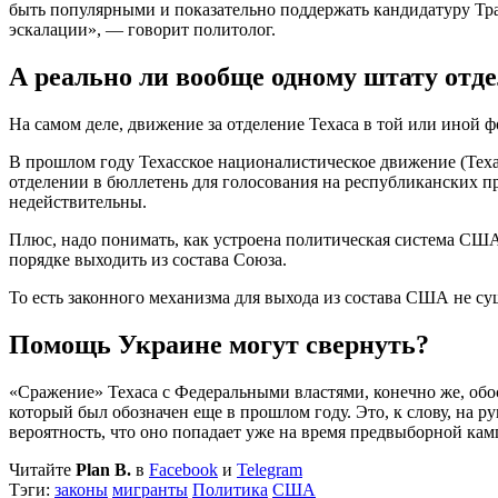
быть популярными и показательно поддержать кандидатуру Тра
эскалации», — говорит политолог.
А реально ли вообще одному штату отд
На самом деле, движение за отделение Техаса в той или иной 
В прошлом году Техасское националистическое движение (Texas
отделении в бюллетень для голосования на республиканских п
недействительны.
Плюс, надо понимать, как устроена политическая система США
порядке выходить из состава Союза.
То есть законного механизма для выхода из состава США не су
Помощь Украине могут свернуть?
«Сражение» Техаса с Федеральными властями, конечно же, об
который был обозначен еще в прошлом году. Это, к слову, на 
вероятность, что оно попадает уже на время предвыборной кам
Читайте
Plan B.
в
Facebook
и
Telegram
Тэги:
законы
мигранты
Политика
США