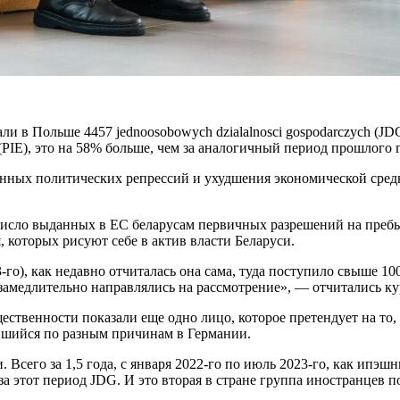
ли в Польше 4457 jednoosobowych dzialalnosci gospodarczych (J
(PIE), это на 58% больше, чем за аналогичный период прошлого г
ных политических репрессий и ухудшения экономической среды 
число выданных в ЕС беларусам первичных разрешений на пре
 которых рисуют себе в актив власти Беларуси.
-го), как недавно отчиталась она сама, туда поступило свыше 1
амедлительно направлялись на рассмотрение», — отчитались ку
ественности показали еще одно лицо, которое претендует на то,
ившийся по разным причинам в Германии.
и. Всего за 1,5 года, с января 2022-го по июль 2023-го, как ипэ
 за этот период JDG. И это вторая в стране группа иностранцев