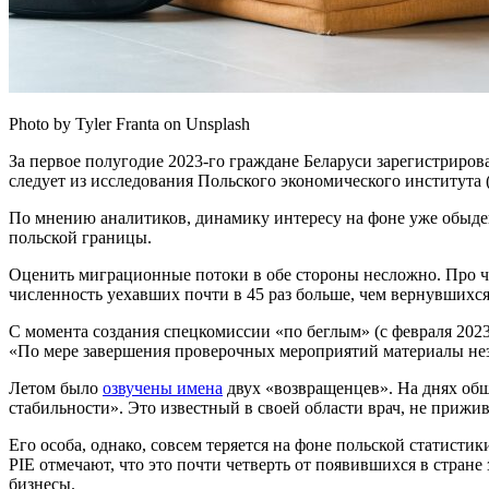
Photo by Tyler Franta on Unsplash
За первое полугодие 2023-го граждане Беларуси зарегистрирова
следует из исследования Польского экономического института 
По мнению аналитиков, динамику интересу на фоне уже обыден
польской границы.
Оценить миграционные потоки в обе стороны несложно. Про 
численность уехавших почти в 45 раз больше, чем вернувшихся,
С момента создания спецкомиссии «по беглым» (с февраля 2023
«По мере завершения проверочных мероприятий материалы нез
Летом было
озвучены имена
двух «возвращенцев». На днях общ
стабильности». Это известный в своей области врач, не приж
Его особа, однако, совсем теряется на фоне польской статистик
PIE отмечают, что это почти четверть от появившихся в стране
бизнесы.