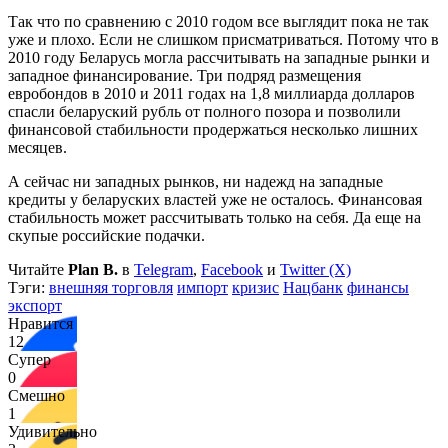
Так что по сравнению с 2010 годом все выглядит пока не так
уже и плохо. Если не слишком присматриваться. Потому что в
2010 году Беларусь могла рассчитывать на западные рынки и
западное финансирование. Три подряд размещения
евробондов в 2010 и 2011 годах на 1,8 миллиарда долларов
спасли беларуский рубль от полного позора и позволили
финансовой стабильности продержаться несколько лишних
месяцев.
А сейчас ни западных рынков, ни надежд на западные
кредиты у беларуских властей уже не осталось. Финансовая
стабильность может рассчитывать только на себя. Да еще на
скупые российские подачки.
Читайте
Plan B.
в
Telegram
,
Facebook
и
Twitter (X)
Тэги:
внешняя торговля
импорт
кризис
Нацбанк
финансы
экспорт
Нравится
12
Супер
0
Смешно
1
Удивительно