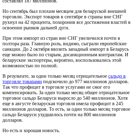
составлял 187 миллионов.
Но сентябрь был плохим месяцем для беларуской внешней
торговли. Экспорт товаров в сентябре в страны вне СНГ
рухнул на 42 процента, похоронив все достижения властей в
освоении рынков дальней дуги.
При этом импорт из стран вне СНГ увеличился почти в
полтора раза. Главную роль, видимо, сыграли европейские
санкции. До 2 октября ввозить западный импорт в Беларусь
еще можно было по старым, досанкционным контрактам. И
беларуские экспортеры, вероятно, воспользовались этой
возможностью по полной.
В результате, за один только месяц отрицательное
сальдо в
торговле товарами
подскочило до 977 миллионов долларов.
Так что профицит в торговле услугами не смог его
компенсировать. За один только месяц общее отрицательное
торговое сальдо Беларуси выросло до 540 миллионов. Хотя
еще в августе беларуская торговля имела профицит в 245
миллионов долларов. То есть, за один только месяц торговое
сальдо Беларуси ухудшилось почти на 800 миллионов
долларов.
Но есть и хорошая новость.