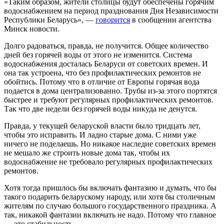
«Таким образом, жители столицы будут обеспечены горячим
водоснабжением на период празднования Дня Независимости
Республики Беларусь», —
говорится
в сообщении агентства
Минск новости.
Долго радоваться, правда, не получится. Общее количество
дней без горячей воды от этого не изменится. Система
водоснабжения досталась Беларуси от советских времен. И
она так устроена, что без профилактических ремонтов не
обойтись. Потому что в отличие от Европы горячая вода
подается в дома централизованно. Трубы из-за этого портятся
быстрее и требуют регулярных профилактических ремонтов.
Так что две недели без горячей воды никуда не денутся.
Правда, у текущей беларуской власти было тридцать лет,
чтобы это исправить. И ладно старые дома. С ними уже
ничего не поделаешь. Но никакое наследие советских времен
не мешало же строить новые дома так, чтобы их
водоснабжение не требовало регулярных профилактических
ремонтов.
Хотя тогда пришлось бы включать фантазию и думать, что бы
такого подарить беларускому народу, или хотя бы столичным
жителям по случаю большого государственного праздника. А
так, никакой фантазии включать не надо. Потому что главное
— это стабильность.