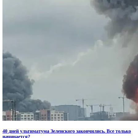
40 дней ультиматума Зеленского закончились. Все только
начинается?