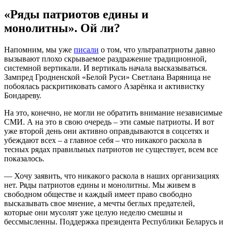
«Ряды патриотов едины и
монолитны». Ой ли?
Напомним, мы уже
писали
о том, что ультрапатриоты давно
вызывают плохо скрываемое раздражение традиционной,
системной вертикали. И вертикаль начала высказываться.
Зампред Гродненской «Белой Руси» Светлана Варяница не
побоялась раскритиковать самого Азарёнка и активистку
Бондареву.
На это, конечно, не могли не обратить внимание независимые
СМИ. А на это в свою очередь – эти самые патриоты. И вот
уже второй день они активно оправдываются в соцсетях и
убеждают всех – а главное себя – что никакого раскола в
тесных рядах правильных патриотов не существует, всем все
показалось.
— Хочу заявить, что никакого раскола в наших организациях
нет. Ряды патриотов едины и монолитны. Мы живем в
свободном обществе и каждый имеет право свободно
высказывать свое мнение, а мечты беглых предателей,
которые они мусолят уже целую неделю смешны и
бессмысленны. Поддержка президента Республики Беларусь и