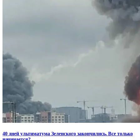
40 дней ультиматума Зеленского закончились. Все только
начинается?