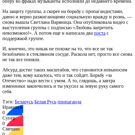
оперу во фраках музыканты исполняли до недавнего времени.
На защиту группы, а скорее на борьбу с пропагандистами,
давно и верно разжигающими социальную вражду и рознь, —
снова вышла Светлана Варяница. Она опубликовала видео с
выступления группы с подписью «Любовь запретить
невозможно!». А потом еще и написала два
поста
с
поддержкой группе.
И, конечно, это никак не похоже на то, что все не так
безоблачно в стеклянном сосуде. Раскола нет, просто все снова
не так все поняли.
Абсурд достиг таких масштабов, что становится невыносим
даже тем, кому казалось, что и так сойдет. Борьбу «за
Отечество» надо вести с умом. А то, глядишь, а завтра
изменники закончились и ты укусил за левую руку самого
себя.
Тэги:
Беларусь
Белая Русь
пропаганда
Нравится
0
Супер
0
Смешно
0