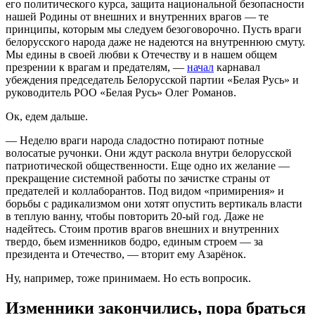
его политического курса, защита национальной безопасности
нашей Родины от внешних и внутренних врагов — те
принципы, которым мы следуем безоговорочно. Пусть враги
белорусского народа даже не надеются на внутреннюю смуту.
Мы едины в своей любви к Отечеству и в нашем общем
презрении к врагам и предателям, —
начал
карнавал
убеждения председатель Белорусской партии «Белая Русь» и
руководитель РОО «Белая Русь» Олег Романов.
Ок, едем дальше.
— Неделю враги народа сладостно потирают потные
волосатые ручонки. Они ждут раскола внутри белорусской
патриотической общественности. Еще одно их желание —
прекращение системной работы по зачистке страны от
предателей и коллаборантов. Под видом «примирения» и
борьбы с радикализмом они хотят опустить вертикаль власти
в теплую ванну, чтобы повторить 20-ый год. Даже не
надейтесь. Стоим против врагов внешних и внутренних
твердо, бьем изменников бодро, единым строем — за
президента и Отечество, — вторит ему Азарёнок.
Ну, например, тоже принимаем. Но есть вопросик.
Изменники закончились, пора браться