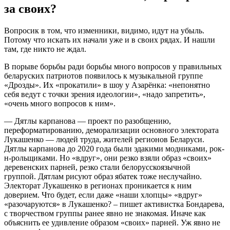
за своих?
Вопросик в том, что изменники, видимо, идут на убыль.
Потому что искать их начали уже и в своих рядах. И нашли
там, где никто не ждал.
В порыве борьбы ради борьбы много вопросов у правильных
беларуских патриотов появилось к музыкальной группе
«Дрозды». Их «прокатили» в шоу у Азарёнка: «непонятно
себя ведут с точки зрения идеологии», «надо запретить»,
«очень много вопросов к ним».
— Дятлы карпанова — проект по разобщению,
переформатированию, деморализации основного электората
Лукашенко — людей труда, жителей регионов Беларуси.
Дятлы карпанова до 2020 года были эдакими модниками, рок-
н-рольщиками. Но «вдруг», они резко взяли образ «своих»
деревенских парней, резко стали белорусскоязычной
группой. Дятлам рисуют образ ябатек тоже неслучайно.
Электорат Лукашенко в регионах проникается к ним
доверием. Что будет, если даже «наши хлопцы» «вдруг»
«разочаруются» в Лукашенко? – пишет активистка Бондарева,
с творчеством группы ранее явно не знакомая. Иначе как
объяснить ее удивление образом «своих» парней. Уж явно не