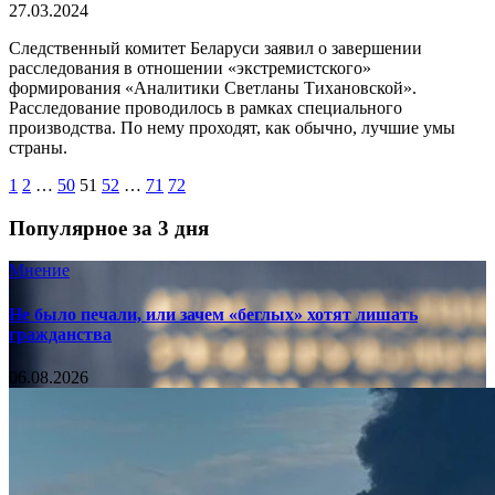
27.03.2024
Следственный комитет Беларуси заявил о завершении
расследования в отношении «экстремистского»
формирования «Аналитики Светланы Тихановской».
Расследование проводилось в рамках специального
производства. По нему проходят, как обычно, лучшие умы
страны.
1
2
…
50
51
52
…
71
72
Популярное за 3 дня
Мнение
Не было печали, или зачем «беглых» хотят лишать
гражданства
06.08.2026