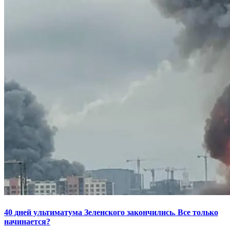
40 дней ультиматума Зеленского закончились. Все только
начинается?