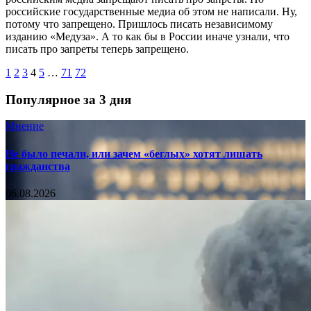
российские государственные медиа об этом не написали. Ну,
потому что запрещено. Пришлось писать независимому
изданию «Медуза». А то как бы в России иначе узнали, что
писать про запреты теперь запрещено.
1
2
3
4
5
…
71
72
Популярное за 3 дня
Мнение
Не было печали, или зачем «беглых» хотят лишать
гражданства
06.08.2026