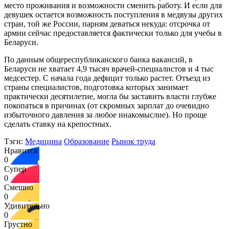
место проживания и возможности сменить работу. И если для
девушек остается возможность поступления в медвузы других
стран, той же России, парням деваться некуда: отсрочка от
армии сейчас предоставляется фактически только для учебы в
Беларуси.
По данным общереспубликанского банка вакансий, в
Беларуси не хватает 4,9 тысяч врачей-специалистов и 4 тыс
медсестер. С начала года дефицит только растет. Отъезд из
страны специалистов, подготовка которых занимает
практически десятилетие, могла бы заставить власти глубже
покопаться в причинах (от скромных зарплат до очевидно
избыточного давления за любое инакомыслие). Но проще
сделать ставку на крепостных.
Тэги:
Медицина
Образование
Рынок труда
Нравится
0
Супер
0
Смешно
0
Удивительно
0
Грустно