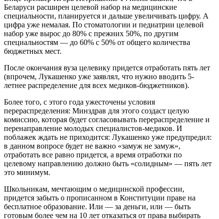
Беларуси расширен целевой набор на медицинские
специальности, планируется и дальше увеличивать цифру. А
цифра уже немалая. По стоматологии и педиатрии целевой
набор уже вырос до 80% с прежних 50%, по другим
специальностям — до 60% с 50% от общего количества
бюджетных мест.
После окончания вуза целевику придется отработать пять лет
(впрочем, Лукашенко уже заявлял, что нужно вводить 5-
летнее распределение для всех медиков-бюджетников).
Более того, с этого года ужесточены условия
перераспределения: Минздрав для этого создаст целую
комиссию, которая будет согласовывать перераспределение и
перенаправление молодых специалистов-медиков. И
поблажек ждать не приходится: Лукашенко уже предупредил:
в данном вопросе будет не важно «замуж не замуж»,
отработать все равно придется, а время отработки по
целевому направлению должно быть «солидным» — пять лет
это минимум.
Школьникам, мечтающим о медицинской профессии,
придется забыть о прописанном в Конституции праве на
бесплатное образование. Или — за деньги, или — быть
готовым более чем на 10 лет отказаться от права выбирать