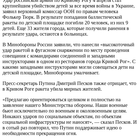
Удар российской армии по Кривому Рогу 4 апреля стал
крупнейшим убийством детей за все время войны в Украине,
заявил верховный комиссар ООН по правам человека
Фолькер Тюрк. В результате попадания баллистической
ракеты по детской площадке погибли 20 человек, из них 9
детей. Еще 33 жителя города, которые получили ранения в
результате удара, остаются в больницах.
В Минобороны России заявили, что нанесли «высокоточный
удар ракетой в фугасном снаряжении по месту проведения
совещания с командирами соединений и западными
инструкторами в одном из ресторанов города Кривой Рог». С
какими западными инструкторами могли совещаться дети на
детской площадке, Минобороны умалчивает.
Пресс-секретарь Путина Дмитрий Песков также отрицает, что
в Кривом Роге ракета убила мирных жителей.
«Предлагаю ориентироваться целиком и полностью на
заявление нашего Министерства обороны. Наши военные
бьют исключительно по военным и околовоенным целям.
Никаких ударов по социальным объектам, по объектам
социальной инфраструктуры не наносят», — сказал Песков. И
в сотый раз повторил, что Путин поддерживает идею о
необходимости прекращения огня.