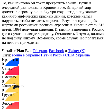
То, как неистово он хочет прекратить войну, Путин в
очередной раз показал в Кривом Роге. Западный мир
допустил огромную ошибку три года назад, испугавшись
каких-то мифических красных линий, которые нельзя
нарушать, чтобы не злить людоеда. Результат пугающий:
жертвами российской военной агрессии в Украине стали 616
детей, 1864 получили ранения. И тысячи вывезены в Россию,
где их учат ненавидеть родину. Остановить безумца, видимо,
не под силу никому. Возможно, кроме случая. Но полагаться
на него не приходится.
Читайте
Plan B.
в
Telegram
,
Facebook
и
Twitter (X)
Тэги:
война в Украине
Путин
Россия
США
Украина
Нравится
0
Супер
0
Смешно
0
Удивительно
0
Грустно
4
Злюсь
2