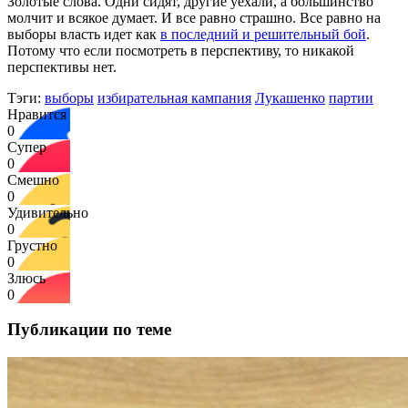
Золотые слова. Одни сидят, другие уехали, а большинство
молчит и всякое думает. И все равно страшно. Все равно на
выборы власть идет как
в последний и решительный бой
.
Потому что если посмотреть в перспективу, то никакой
перспективы нет.
Тэги:
выборы
избирательная кампания
Лукашенко
партии
Нравится
0
Супер
0
Смешно
0
Удивительно
0
Грустно
0
Злюсь
0
Публикации по теме