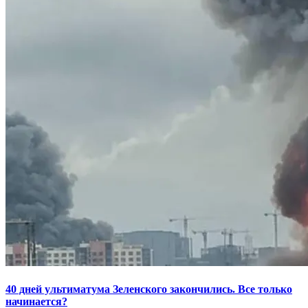
40 дней ультиматума Зеленского закончились. Все только
начинается?