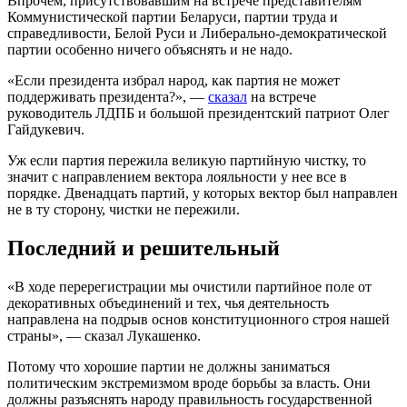
Впрочем, присутствовавшим на встрече представителям
Коммунистической партии Беларуси, партии труда и
справедливости, Белой Руси и Либерально-демократической
партии особенно ничего объяснять и не надо.
«Если президента избрал народ, как партия не может
поддерживать президента?», —
сказал
на встрече
руководитель ЛДПБ и большой президентский патриот Олег
Гайдукевич.
Уж если партия пережила великую партийную чистку, то
значит с направлением вектора лояльности у нее все в
порядке. Двенадцать партий, у которых вектор был направлен
не в ту сторону, чистки не пережили.
Последний и решительный
«В ходе перерегистрации мы очистили партийное поле от
декоративных объединений и тех, чья деятельность
направлена на подрыв основ конституционного строя нашей
страны», — сказал Лукашенко.
Потому что хорошие партии не должны заниматься
политическим экстремизмом вроде борьбы за власть. Они
должны разъяснять народу правильность государственной