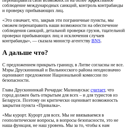
перенаправить свои возможности на более эффективное
соблюдение международных санкций, контроль контрабанды
и проверку прибывающих лиц.
«Это означает, что, закрыв эти пограничные пункты, мы
сможем перенаправить наши возможности на обеспечение
соблюдения санкций, детальной проверки грузов, тщательной
проверки прибывающих лиц и исключения случаев
контрабанды», — сказала министр агентству
BNS
.
А дальше что?
С предложением прикрыть границу, в Литве согласны не все.
Мэры Друскининкай и Вильнюсского района неоднозначно
оценивают предложение Национальной комиссии по
безопасности.
Глава Друскининкай Ричардас Малинаускас
считает
, что
город должен быть открытым для всех – и для туристов из
Беларуси. Поэтому он критически оценивает возможность
закрытия пункта «Привалка».
«Мы курорт. Курорт для всех. Мы не ввязываемся в
геополитические вопросы, в вопросы безопасности, это не
наша функция, не наш уровень. Мы за то, чтобы к нам