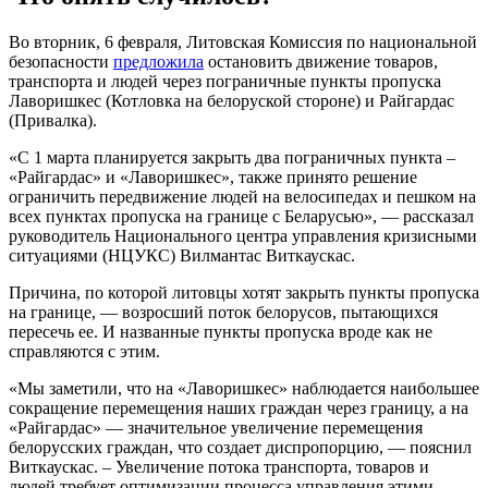
Во вторник, 6 февраля, Литовская Комиссия по национальной
безопасности
предложила
остановить движение товаров,
транспорта и людей через пограничные пункты пропуска
Лаворишкес (Котловка на белоруской стороне) и Райгардас
(Привалка).
«С 1 марта планируется закрыть два пограничных пункта –
«Райгардас» и «Лаворишкес», также принято решение
ограничить передвижение людей на велосипедах и пешком на
всех пунктах пропуска на границе с Беларусью», — рассказал
руководитель Национального центра управления кризисными
ситуациями (НЦУКС) Вилмантас Виткаускас.
Причина, по которой литовцы хотят закрыть пункты пропуска
на границе, — возросший поток белорусов, пытающихся
пересечь ее. И названные пункты пропуска вроде как не
справляются с этим.
«Мы заметили, что на «Лаворишкес» наблюдается наибольшее
сокращение перемещения наших граждан через границу, а на
«Райгардас» — значительное увеличение перемещения
белорусских граждан, что создает диспропорцию, — пояснил
Виткаускас. – Увеличение потока транспорта, товаров и
людей требует оптимизации процесса управления этими