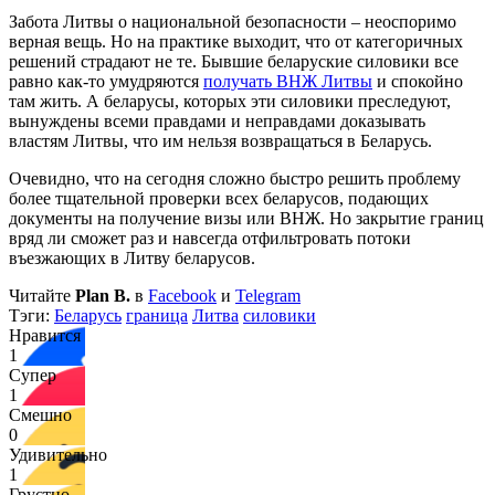
Забота Литвы о национальной безопасности – неоспоримо
верная вещь. Но на практике выходит, что от категоричных
решений страдают не те. Бывшие беларуские силовики все
равно как-то умудряются
получать ВНЖ Литвы
и спокойно
там жить. А беларусы, которых эти силовики преследуют,
вынуждены всеми правдами и неправдами доказывать
властям Литвы, что им нельзя возвращаться в Беларусь.
Очевидно, что на сегодня сложно быстро решить проблему
более тщательной проверки всех беларусов, подающих
документы на получение визы или ВНЖ. Но закрытие границ
вряд ли сможет раз и навсегда отфильтровать потоки
въезжающих в Литву беларусов.
Читайте
Plan B.
в
Facebook
и
Telegram
Тэги:
Беларусь
граница
Литва
силовики
Нравится
1
Супер
1
Смешно
0
Удивительно
1
Грустно