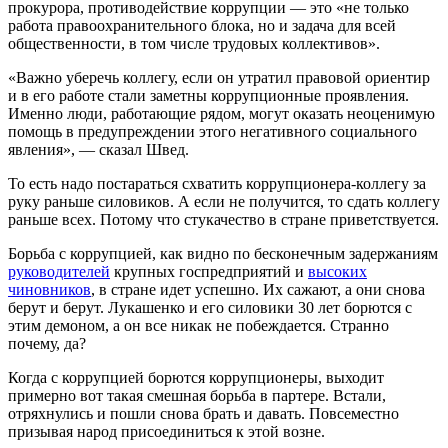
прокурора, противодействие коррупции — это «не только
работа правоохранительного блока, но и задача для всей
общественности, в том числе трудовых коллективов».
«Важно уберечь коллегу, если он утратил правовой ориентир
и в его работе стали заметны коррупционные проявления.
Именно люди, работающие рядом, могут оказать неоценимую
помощь в предупреждении этого негативного социального
явления», — сказал Швед.
То есть надо постараться схватить коррупционера-коллегу за
руку раньше силовиков. А если не получится, то сдать коллегу
раньше всех. Потому что стукачество в стране приветствуется.
Борьба с коррупцией, как видно по бесконечным задержаниям
руководителей
крупных госпредприятий и
высоких
чиновников
, в стране идет успешно. Их сажают, а они снова
берут и берут. Лукашенко и его силовики 30 лет борются с
этим демоном, а он все никак не побеждается. Странно
почему, да?
Когда с коррупцией борются коррупционеры, выходит
примерно вот такая смешная борьба в партере. Встали,
отряхнулись и пошли снова брать и давать. Повсеместно
призывая народ присоединиться к этой возне.