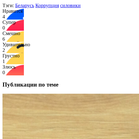
Тэги:
Беларусь
Коррупция
силовики
Нравится
4
Супер
0
Смешно
6
Удивительно
2
Грустно
1
Злюсь
0
Публикации по теме