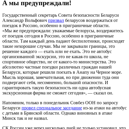
А мы предупреждали!
Государственный секретарь Совета безопасности Беларуси
Александр Вольфович
призвал
беларусов воздержаться от
поездок в Россию, особенно в приграничные области.
«Мы же предупреждали: уважаемые белорусы, воздержитесь
от поездок сегодня в Россию, особенно в приграничные
области. Там каждый день падают беспилотники, происходят
такие нехорошие случаи. Мы не закрывали границы, это
решение каждого — ехать или не ехать. Это не автобус
организованной экскурсии, это не какая-то школа, не
спортивное общество, не от какого-то министерства. Это
абсолютно частные поездки различных граждан нашей
Беларуси, которые решили поехать в Анапу на Черное море.
Мысль хорошая, замечательная, но при движении туда они
подвергают себя, несомненно, большой опасности. И
гарантировать такую безопасность ни одна автобусная
экскурсионная фирма не сможет сегодня», — сказал он.
Напомним, только в понедельник Совбез ООН по запросу
Беларуси
провел специальное заседание
из-за атаки на автобус
с детьми в Брянской области. Однако виновных в атаке
Минск так и не назвал.
СК России уже через несколько дней не только установил, что