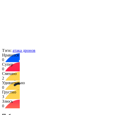
Тэги:
атака дронов
Нравится
0
Супер
0
Смешно
2
Удивительно
0
Грустно
3
Злюсь
0