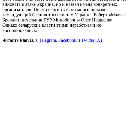
виновата в атаке Украина, но и назвал имена конкретных
организаторов. По его версии это ни много ни мало
командующий беспилотных систем Украины Роберт «Мадяр»
Бровди и начальник ГУР Минобороны Олег Иващенко.
Однако беларуские власти этими наработками не
воспользовались.
Читайте
Plan B.
в
Telegram
,
Facebook
и
Twitter (X)