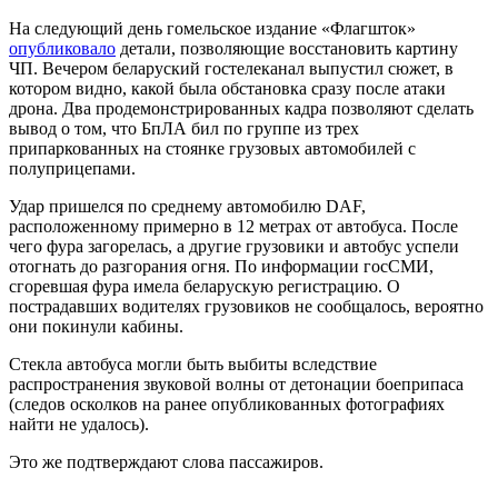
На следующий день гомельское издание «Флагшток»
опубликовало
детали, позволяющие восстановить картину
ЧП. Вечером беларуский гостелеканал выпустил сюжет, в
котором видно, какой была обстановка сразу после атаки
дрона. Два продемонстрированных кадра позволяют сделать
вывод о том, что БпЛА бил по группе из трех
припаркованных на стоянке грузовых автомобилей с
полуприцепами.
Удар пришелся по среднему автомобилю DAF,
расположенному примерно в 12 метрах от автобуса. После
чего фура загорелась, а другие грузовики и автобус успели
отогнать до разгорания огня. По информации госСМИ,
сгоревшая фура имела беларускую регистрацию. О
пострадавших водителях грузовиков не сообщалось, вероятно
они покинули кабины.
Стекла автобуса могли быть выбиты вследствие
распространения звуковой волны от детонации боеприпаса
(следов осколков на ранее опубликованных фотографиях
найти не удалось).
Это же подтверждают слова пассажиров.