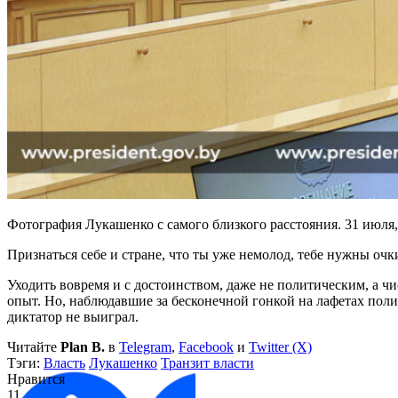
Фотография Лукашенко с самого близкого расстояния. 31 июля
Признаться себе и стране, что ты уже немолод, тебе нужны очк
Уходить вовремя и с достоинством, даже не политическим, а чис
опыт. Но, наблюдавшие за бесконечной гонкой на лафетах поли
диктатор не выиграл.
Читайте
Plan B.
в
Telegram
,
Facebook
и
Twitter (X)
Тэги:
Власть
Лукашенко
Транзит власти
Нравится
11