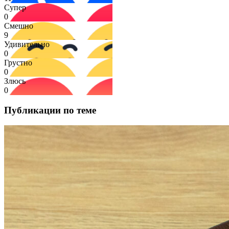
Супер
0
Смешно
9
Удивительно
0
Грустно
0
Злюсь
0
Публикации по теме