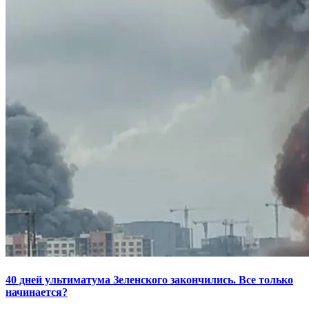
40 дней ультиматума Зеленского закончились. Все только
начинается?