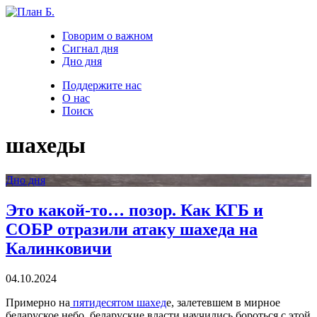
Говорим о важном
Сигнал дня
Дно дня
Поддержите нас
О нас
Поиск
шахеды
Дно дня
Это какой-то… позор. Как КГБ и
СОБР отразили атаку шахеда на
Калинковичи
04.10.2024
Примерно на
пятидесятом шахед
е, залетевшем в мирное
беларуское небо, беларуские власти научились бороться с этой